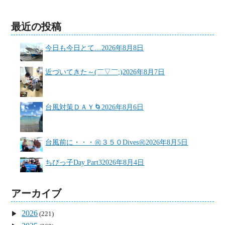
最近の投稿
今日も今日とて…
2026年8月8日
近づいてきた～(￣▽￣;)
2026年8月7日
台風対策ＤＡＹ🌀
2026年8月6日
台風前に・・・㊗３５０Dives㊗
2026年8月5日
ちびっ子Day Part3
2026年8月4日
アーカイブ
2026
(221)