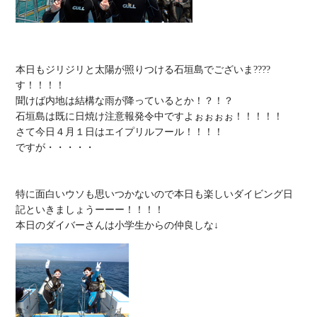
本日もジリジリと太陽が照りつける石垣島でございま????
す！！！！

聞けば内地は結構な雨が降っているとか！？！？

石垣島は既に日焼け注意報発令中ですよぉぉぉぉ！！！！！

さて今日４月１日はエイプリルフール！！！！

ですが・・・・・

特に面白いウソも思いつかないので本日も楽しいダイビング日
記といきましょうーーー！！！！
