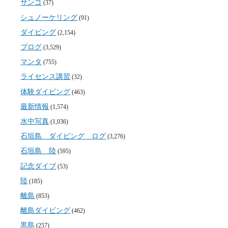
サンゴ
(37)
シュノーケリング
(91)
ダイビング
(2,154)
ブログ
(3,529)
マンタ
(755)
ライセンス講習
(32)
体験ダイビング
(463)
最新情報
(1,574)
水中写真
(1,036)
石垣島 ダイビング ログ
(3,276)
石垣島 陸
(595)
記念ダイブ
(53)
陸
(185)
離島
(853)
離島ダイビング
(462)
黒島
(257)