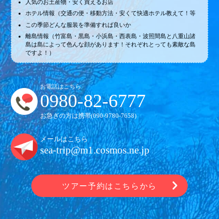
人気のお土産物・安く買えるお店
ホテル情報（交通の便・移動方法・安くて快適ホテル教えて！等
この季節どんな服装を準備すれば良いか
離島情報（竹富島・黒島・小浜島・西表島・波照間島と八重山諸
島は島によって色んな顔があります！それぞれとっても素敵な島
ですよ！）
お電話はこちら
0980-82-6777
お急ぎの方は携帯(
090-9780-7658
)
メールはこちら
sea-trip@m1.cosmos.ne.jp
ツアー予約はこちらから