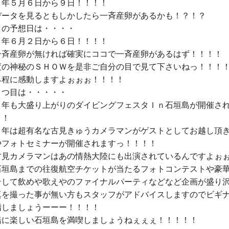
年５月６日から９日！！！！

データを見るともしかしたら一斉産卵があるかも！？！？

の予想日は・・・・

年６月２日から６日！！！！

一斉産卵が無ければ確実にココで一斉産卵があるはず！！！！

度の神秘のＳＨＯＷを是非ご自分の目で見て下さいねっ！！！！
程に感動しますよぉぉぉ！！！！

つ目は・・・・・

５年も大盛り上がりのダイビングフェスタＩｎ石垣島が開催さ
！

５年は超有名な古見きゅうカメラマンがゲストとしてお越し頂
やフォトセミナーが開催されますっ！！！！

古見カメラマンはあの情熱大陸にも出演されているんですよぉぉ
石垣島までの往復航空チケットが当たるフォトコンテストや豪
そして飲めや歌えやのファイナルパーティなどなど企画が盛り沢
真を撮った事が無い方もスタッフがアドバイスしますのでビギ
しましょうーーー！！！！

緒に楽しい石垣島を満喫しましょうねぇぇぇ！！！！！
