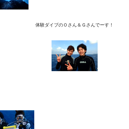
体験ダイブのＯさん＆Ｇさんでーす！