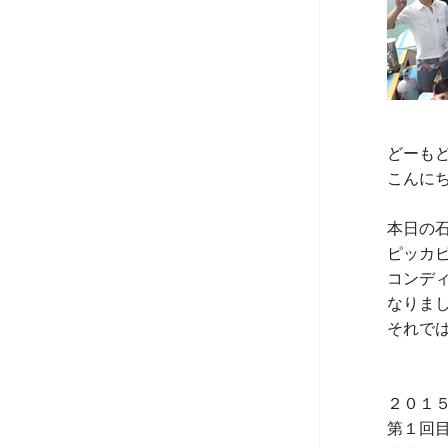
どーも
こんにちは
本日の石
ピッカピ
コンデ
なりまし
それでは
２０１
第１回目