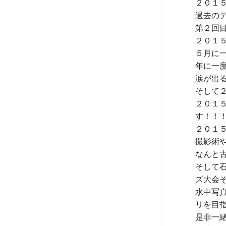
２０１５
過去の
第２回目
２０１５
５月に
年に一
涙が出る
そして２
２０１
す！！！
２０１
撮影術
なんと
そして
ズ大会
水中写
リを目指
是非一