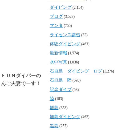
ダイビング
(2,154)
ブログ
(3,527)
マンタ
(755)
ライセンス講習
(32)
体験ダイビング
(463)
最新情報
(1,574)
水中写真
(1,036)
石垣島 ダイビング ログ
(3,276)
ＦＵＮダイバーの

石垣島 陸
(593)
さんご夫妻でーす！
記念ダイブ
(53)
陸
(183)
離島
(853)
離島ダイビング
(462)
黒島
(257)