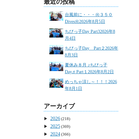
最近の投稿
台風前に・・・㊗３５０
Dives㊗
2026年8月5日
ちびっ子Day Part3
2026年8
月4日
ちびっ子Day Part２
2026年
8月3日
夏休み８月 ♪ちびっ子
Day♬Part１
2026年8月2日
めっちゃ涼し～！！！
2026
年8月1日
アーカイブ
2026
(218)
2025
(369)
2024
(366)