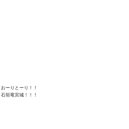
おーりとーり！！

石垣竜宮城！！！