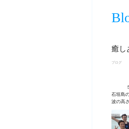
Bl
癒し
ブログ
             ５月２日

石垣島