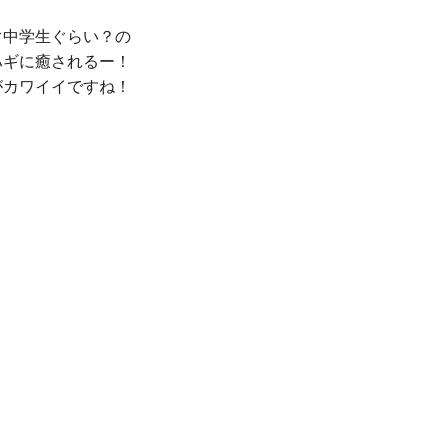
中学生ぐらい？の

ギに癒されるー！

がカワイイですね！