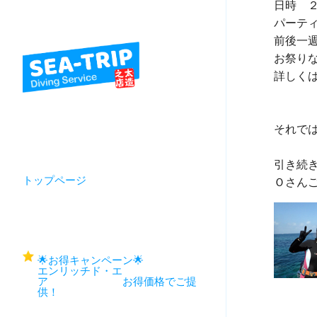
日時　
パーティ
前後一
お祭り
詳しく
それでは
引き続き
トップページ
🌟お得キャンペーン🌟
エンリッチド・エ
ア お得価格でご提
供！