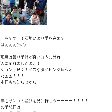
どーもですー！石垣島より愛を込めて

ぁぁぁ(^○^)

垣島は曇り予報が良いほうに外れ

カに晴れましたよぉ！

ィションも良くナイスなダイビング日和と

たぁぁ！！！

本日もお知らせから・・・

５年もサンゴの産卵を見に行こうーーーー！！！！

の予想日は・・・・
