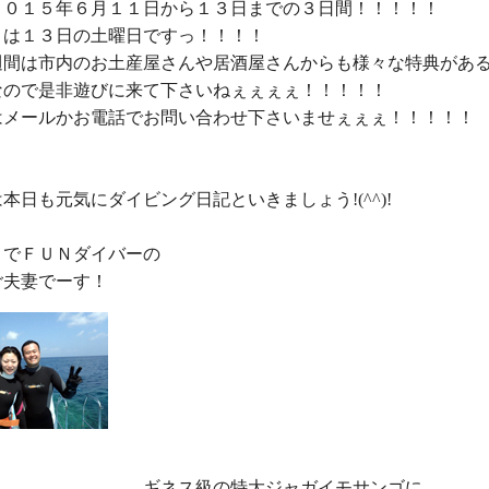
２０１５年６月１１日から１３日までの３日間！！！！！

は１３日の土曜日ですっ！！！！

週間は市内のお土産屋さんや居酒屋さんからも様々な特典があ
なので是非遊びに来て下さいねぇぇぇぇ！！！！！

はメールかお電話でお問い合わせ下さいませぇぇぇ！！！！！

本日も元気にダイビング日記といきましょう!(^^)!

でＦＵＮダイバーの

ギネス級の特大ジャガイモサンゴに
