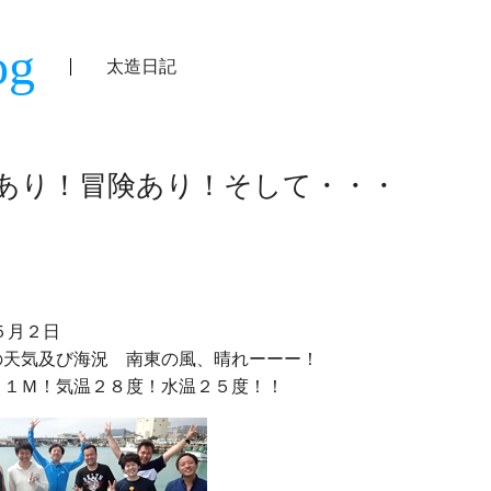
og
太造日記
あり！冒険あり！そして・・・
の天気及び海況　南東の風、晴れーーー！
