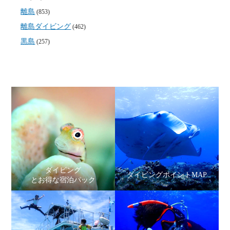
離島
(853)
離島ダイビング
(462)
黒島
(257)
ダイビング
ダイビングポイントMAP
とお得な宿泊パック