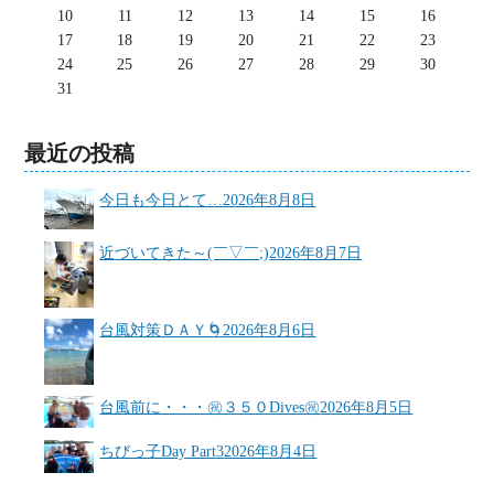
10
11
12
13
14
15
16
17
18
19
20
21
22
23
24
25
26
27
28
29
30
31
最近の投稿
今日も今日とて…
2026年8月8日
近づいてきた～(￣▽￣;)
2026年8月7日
台風対策ＤＡＹ🌀
2026年8月6日
台風前に・・・㊗３５０Dives㊗
2026年8月5日
ちびっ子Day Part3
2026年8月4日