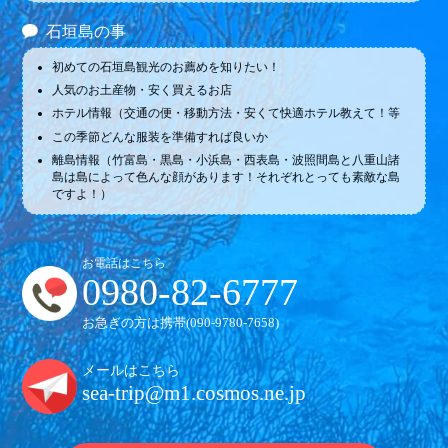
石垣島の事
初めての石垣島観光のお薦めを知りたい！
人気のお土産物・安く買えるお店
ホテル情報（交通の便・移動方法・安くて快適ホテル教えて！等
この季節どんな服装を準備すれば良いか
離島情報（竹富島・黒島・小浜島・西表島・波照間島と八重山諸
島は島によって色んな顔があります！それぞれとっても素敵な島
ですよ！）
お電話はこちら
0980-82-6777
お急ぎの方は携帯(
090-9780-7658
)
メールはこちら
sea-trip@m1.cosmos.ne.jp