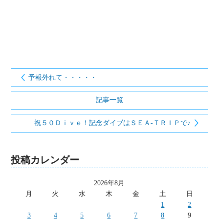
予報外れて・・・・・
記事一覧
祝５０Ｄｉｖｅ！記念ダイブはＳＥＡ-ＴＲＩＰで♪
投稿カレンダー
2026年8月
月
火
水
木
金
土
日
1
2
3
4
5
6
7
8
9