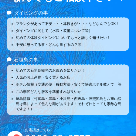
ダイビングの事
ブランクがあって不安・・・耳抜きが・・・などなんでもOK！
ダイビングに関して（水温・装備について等）
初めての体験ダイビングについてもっと詳しく知りたい！
不安に思ってる事・どんな事するの？等
石垣島の事
初めての石垣島観光のお薦めを知りたい！
人気のお土産物・安く買えるお店
ホテル情報（交通の便・移動方法・安くて快適ホテル教えて！等
この季節どんな服装を準備すれば良いか
離島情報（竹富島・黒島・小浜島・西表島・波照間島と八重山諸
島は島によって色んな顔があります！それぞれとっても素敵な島
ですよ！）
お電話はこちら