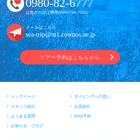
0980-82-6777
お急ぎの方は携帯(
090-9780-7658
)
メールはこちら
sea-trip@m1.cosmos.ne.jp
ツアー予約はこちらから
トップページ
ダイビングへの思い
スタッフ紹介
お店紹介
よくある質問
WEB予約
お知らせ・ブログ