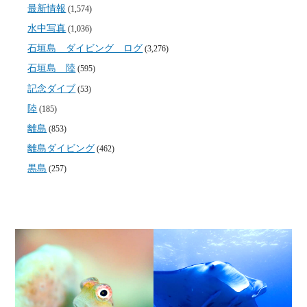
最新情報
(1,574)
水中写真
(1,036)
石垣島 ダイビング ログ
(3,276)
石垣島 陸
(595)
記念ダイブ
(53)
陸
(185)
離島
(853)
離島ダイビング
(462)
黒島
(257)