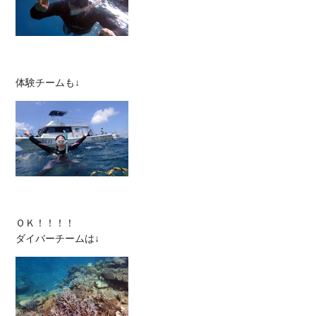
ＯＫ！！！！
