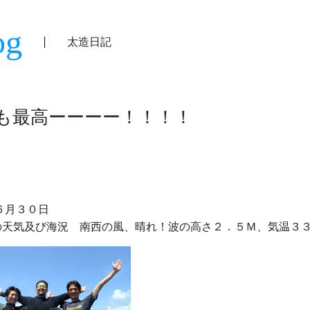
og
太造日記
も最高ーーーー！！！！