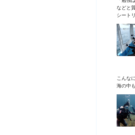
「勉強は
などと質
こんな