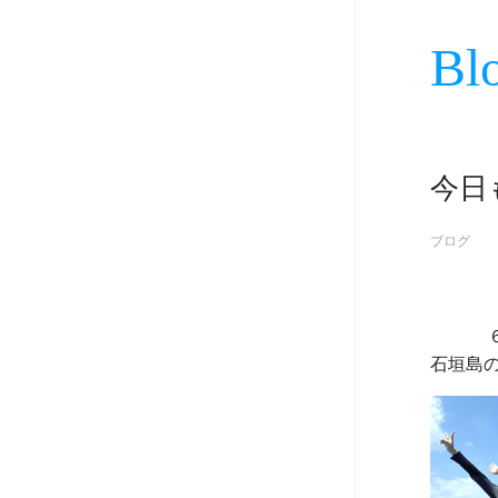
Bl
今日
ブログ
             ６月３０日
