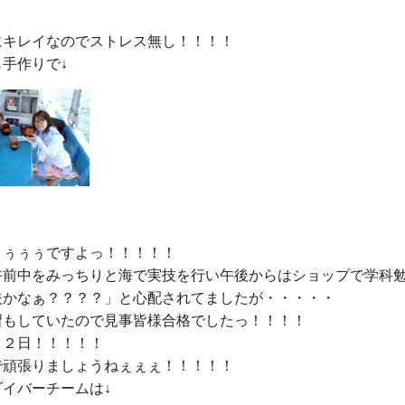
にキレイなのでストレス無し！！！！

ぅぅぅですよっ！！！！！

午前中をみっちりと海で実技を行い午後からはショップで学科勉
夫かなぁ？？？？」と心配されてましたが・・・・・

習もしていたので見事皆様合格でしたっ！！！！

２日！！！！！

で頑張りましょうねぇぇぇ！！！！！
