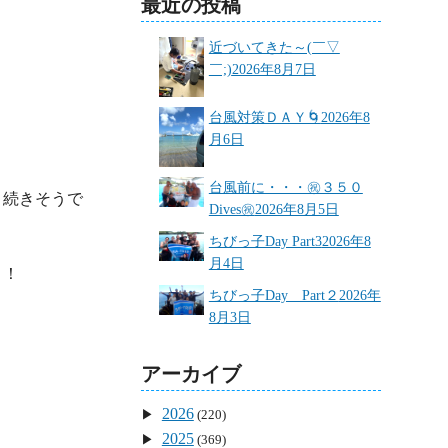
最近の投稿
近づいてきた～(￣▽
￣;)
2026年8月7日
台風対策ＤＡＹ🌀
2026年8
月6日
台風前に・・・㊗３５０
く続きそうで
Dives㊗
2026年8月5日
ちびっ子Day Part3
2026年8
月4日
！

ちびっ子Day Part２
2026年
8月3日
アーカイブ
2026
(220)
2025
(369)