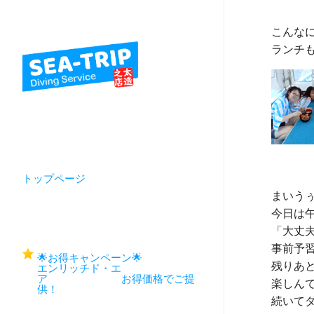
こんな
トップページ
まいうぅ
今日は
「大丈
事前予
🌟お得キャンペーン🌟
残りあと
エンリッチド・エ
ア お得価格でご提
楽しん
供！