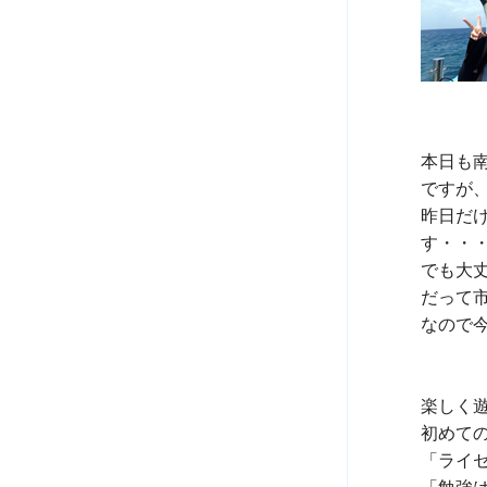
本日も南
ですが
昨日だ
す・・・
でも大丈
だって
なので今
楽しく遊
初めて
「ライ