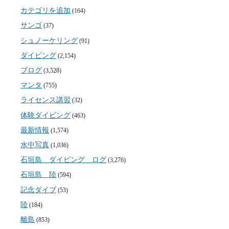
カテゴリを追加
(164)
サンゴ
(37)
シュノーケリング
(91)
ダイビング
(2,154)
ブログ
(3,528)
マンタ
(755)
ライセンス講習
(32)
体験ダイビング
(463)
最新情報
(1,574)
水中写真
(1,036)
石垣島 ダイビング ログ
(3,276)
石垣島 陸
(594)
記念ダイブ
(53)
陸
(184)
離島
(853)