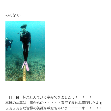
一日、目一杯楽しんで頂く事ができましたっ！！！！！

本日の写真は　嵐からの・・・・・青空で夏休み満喫したよぉ
ぉぉぉぉぉな皆様の笑顔を載せちゃいまーーーーす！！！！！
