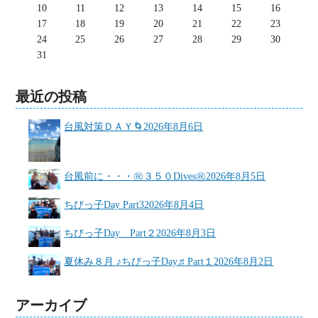
10
11
12
13
14
15
16
17
18
19
20
21
22
23
24
25
26
27
28
29
30
31
最近の投稿
台風対策ＤＡＹ🌀
2026年8月6日
台風前に・・・㊗３５０Dives㊗
2026年8月5日
ちびっ子Day Part3
2026年8月4日
ちびっ子Day Part２
2026年8月3日
夏休み８月 ♪ちびっ子Day♬Part１
2026年8月2日
アーカイブ