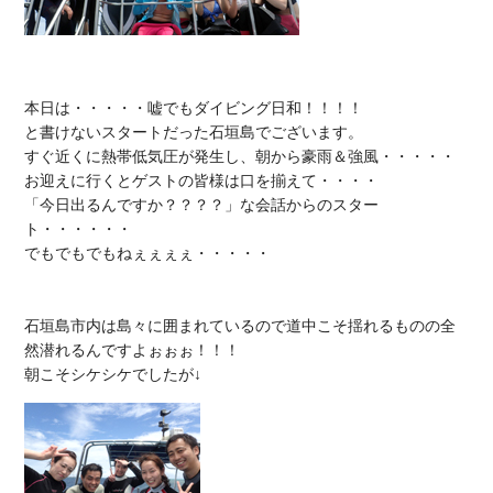
本日は・・・・・嘘でもダイビング日和！！！！

と書けないスタートだった石垣島でございます。

すぐ近くに熱帯低気圧が発生し、朝から豪雨＆強風・・・・・

お迎えに行くとゲストの皆様は口を揃えて・・・・

「今日出るんですか？？？？」な会話からのスター
ト・・・・・・

でもでもでもねぇぇぇぇ・・・・・

石垣島市内は島々に囲まれているので道中こそ揺れるものの全
然潜れるんですよぉぉぉ！！！
