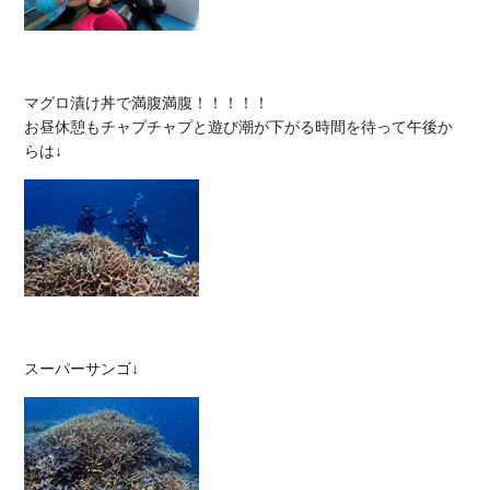
マグロ漬け丼で満腹満腹！！！！！

お昼休憩もチャプチャプと遊び潮が下がる時間を待って午後か