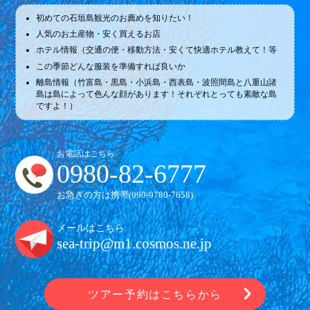
初めての石垣島観光のお薦めを知りたい！
人気のお土産物・安く買えるお店
ホテル情報（交通の便・移動方法・安くて快適ホテル教えて！等
この季節どんな服装を準備すれば良いか
離島情報（竹富島・黒島・小浜島・西表島・波照間島と八重山諸
島は島によって色んな顔があります！それぞれとっても素敵な島
ですよ！）
お電話はこちら
0980-82-6777
お急ぎの方は携帯(
090-9780-7658
)
メールはこちら
sea-trip@m1.cosmos.ne.jp
ツアー予約はこちらから