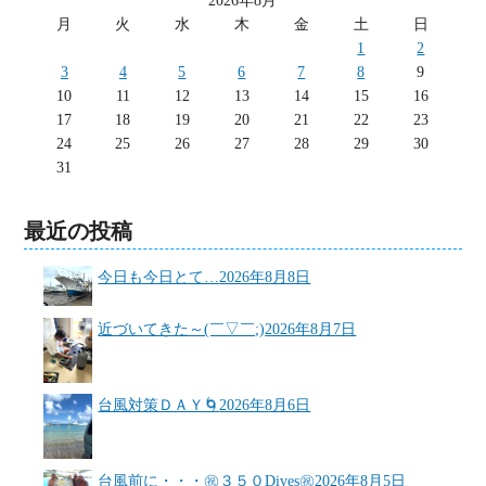
2026年8月
月
火
水
木
金
土
日
1
2
3
4
5
6
7
8
9
10
11
12
13
14
15
16
17
18
19
20
21
22
23
24
25
26
27
28
29
30
31
最近の投稿
今日も今日とて…
2026年8月8日
近づいてきた～(￣▽￣;)
2026年8月7日
台風対策ＤＡＹ🌀
2026年8月6日
台風前に・・・㊗３５０Dives㊗
2026年8月5日