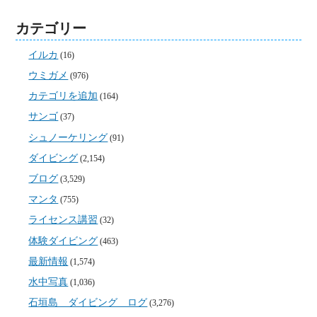
カテゴリー
イルカ
(16)
ウミガメ
(976)
カテゴリを追加
(164)
サンゴ
(37)
シュノーケリング
(91)
ダイビング
(2,154)
ブログ
(3,529)
マンタ
(755)
ライセンス講習
(32)
体験ダイビング
(463)
最新情報
(1,574)
水中写真
(1,036)
石垣島 ダイビング ログ
(3,276)