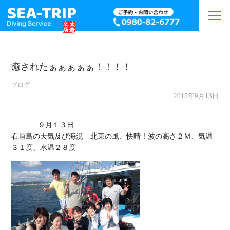
癒されたぁぁぁぁぁ！！！！
ブログ
2015年9月13日
             ９月１３日

石垣島の天気及び海況　北東の風、快晴！波の高さ２Ｍ、気温