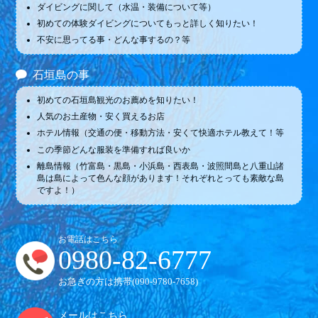
ダイビングに関して（水温・装備について等）
初めての体験ダイビングについてもっと詳しく知りたい！
不安に思ってる事・どんな事するの？等
石垣島の事
初めての石垣島観光のお薦めを知りたい！
人気のお土産物・安く買えるお店
ホテル情報（交通の便・移動方法・安くて快適ホテル教えて！等
この季節どんな服装を準備すれば良いか
離島情報（竹富島・黒島・小浜島・西表島・波照間島と八重山諸
島は島によって色んな顔があります！それぞれとっても素敵な島
ですよ！）
お電話はこちら
0980-82-6777
お急ぎの方は携帯(
090-9780-7658
)
メールはこちら