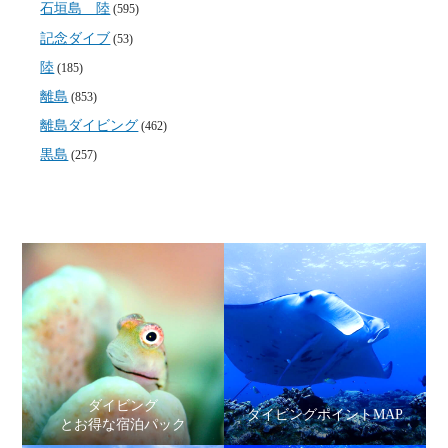
石垣島 陸
(595)
記念ダイブ
(53)
陸
(185)
離島
(853)
離島ダイビング
(462)
黒島
(257)
ダイビング
ダイビングポイントMAP
とお得な宿泊パック