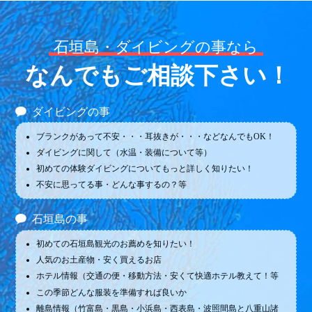
石垣島・ダイビングの事なら
なんでもご相談下さい！
ダイビングの事
ブランクがあって不安・・・耳抜きが・・・などなんでもOK！
ダイビングに関して（水温・装備について等）
初めての体験ダイビングについてもっと詳しく知りたい！
不安に思ってる事・どんな事するの？等
石垣島の事
初めての石垣島観光のお薦めを知りたい！
人気のお土産物・安く買えるお店
ホテル情報（交通の便・移動方法・安くて快適ホテル教えて！等
この季節どんな服装を準備すれば良いか
離島情報（竹富島・黒島・小浜島・西表島・波照間島と八重山諸