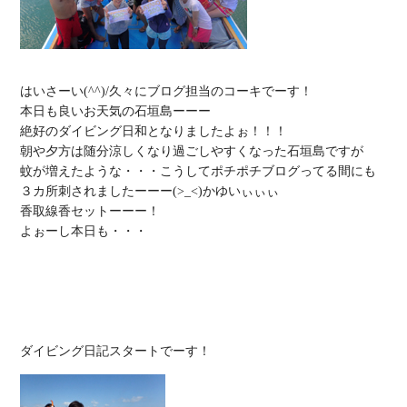
はいさーい(^^)/久々にブログ担当のコーキでーす！

本日も良いお天気の石垣島ーーー

絶好のダイビング日和となりましたよぉ！！！

朝や夕方は随分涼しくなり過ごしやすくなった石垣島ですが

蚊が増えたような・・・こうしてポチポチブログってる間にも

３カ所刺されましたーーー(>_<)かゆいぃぃぃ

香取線香セットーーー！

よぉーし本日も・・・
