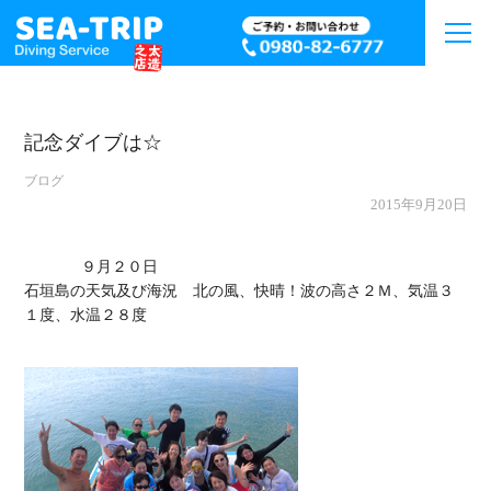
記念ダイブは☆
ブログ
2015年9月20日
             ９月２０日

石垣島の天気及び海況　北の風、快晴！波の高さ２Ｍ、気温３
１度、水温２８度
