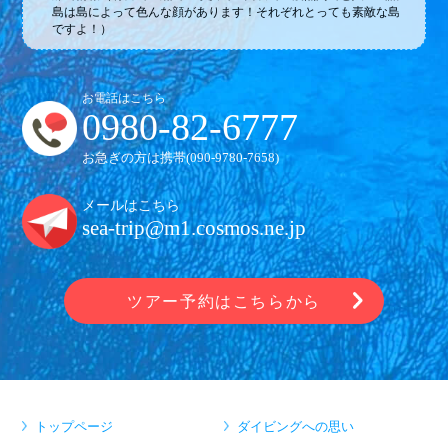
島は島によって色んな顔があります！それぞれとっても素敵な島
ですよ！）
お電話はこちら
0980-82-6777
お急ぎの方は携帯(
090-9780-7658
)
メールはこちら
sea-trip@m1.cosmos.ne.jp
ツアー予約はこちらから
トップページ
ダイビングへの思い