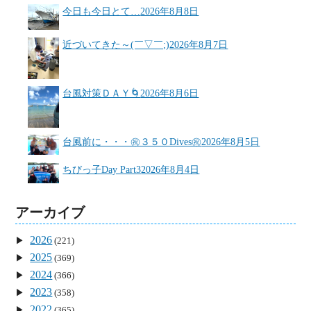
今日も今日とて…
2026年8月8日
近づいてきた～(￣▽￣;)
2026年8月7日
台風対策ＤＡＹ🌀
2026年8月6日
台風前に・・・㊗３５０Dives㊗
2026年8月5日
ちびっ子Day Part3
2026年8月4日
アーカイブ
2026
(221)
2025
(369)
2024
(366)
2023
(358)
2022
(365)