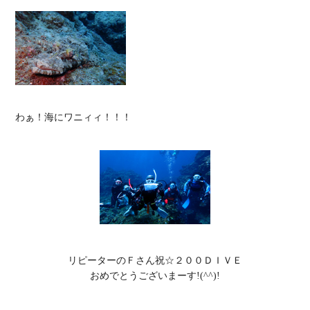
わぁ！海にワニィィ！！！

リピーターのＦさん祝☆２００ＤＩＶＥ

おめでとうございまーす!(^^)!