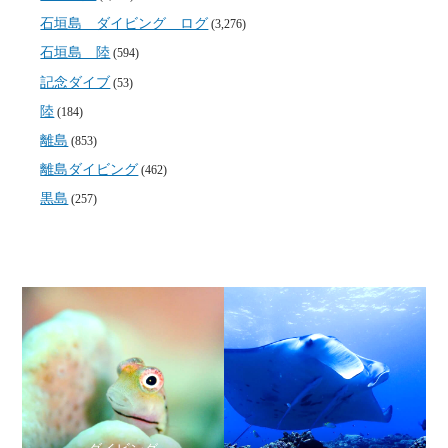
石垣島 ダイビング ログ
(3,276)
石垣島 陸
(594)
記念ダイブ
(53)
陸
(184)
離島
(853)
離島ダイビング
(462)
黒島
(257)