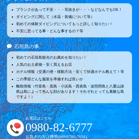
ブランクがあって不安・・・耳抜きが・・・などなんでもOK！
ダイビングに関して（水温・装備について等）
初めての体験ダイビングについてもっと詳しく知りたい！
不安に思ってる事・どんな事するの？等
石垣島の事
初めての石垣島観光のお薦めを知りたい！
人気のお土産物・安く買えるお店
ホテル情報（交通の便・移動方法・安くて快適ホテル教えて！等
この季節どんな服装を準備すれば良いか
離島情報（竹富島・黒島・小浜島・西表島・波照間島と八重山諸
島は島によって色んな顔があります！それぞれとっても素敵な島
ですよ！）
お電話はこちら
0980-82-6777
お急ぎの方は携帯(
090-9780-7658
)