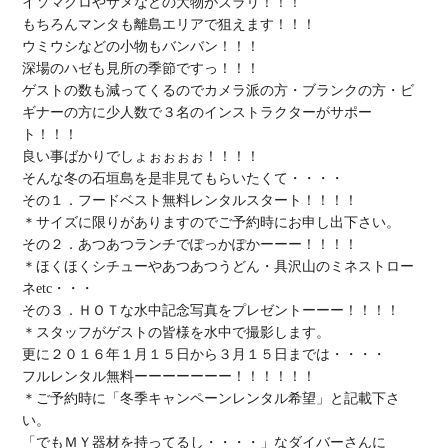
イソマグロやサメなどの大物がズラリ
！！！

もちろん
マンタも離島エリアで狙えます
ウミウシなどの小物もバンバン
深場のハゼも見所の季節
ですっ！！！

ゲストの数も減ってくるので
カメラ派の方
・
ブランクの方・ビ
ギナーの方
に
少人数で３名のインストラクターがサポー
ト
！！！

良い事ばかりでしょぉぉぉぉ！！！！

そんな冬の石垣島を是非見てもらいたくて・・・・

その１．
フードベスト無料レンタル
スタート！！！！

＊サイズに限りがありますのでご予約時にお申し出下さい。

その２．
あつあつランチでぽっかぽか
ーーー！！！！

＊ほくほくシチューやあつあつうどん・具沢山のミネストロー
ネetc・・・

その３．
ＨＯＴな水中記念写真をプレゼント
ーーー！！！！

＊スタッフがゲストの皆様を水中で撮影します。

更に
２０１６年１月１５日から３月１５日まで
フルレンタル無料
ーーーーーーー！！！！！！

＊ご予約時に「冬季キャンペーンレンタル希望」と記載下さ
い。

「でもＭＹ器材を持ってるし・・・・」なダイバーさんに