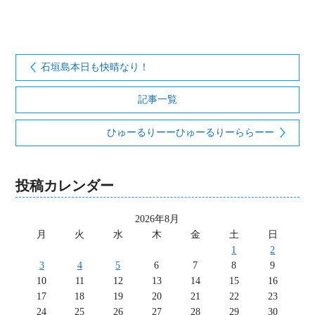
石垣島本日も快晴なり！
記事一覧
ひゅーるりーーひゅーるりーららーー
投稿カレンダー
2026年8月
月
火
水
木
金
土
日
1
2
3
4
5
6
7
8
9
10
11
12
13
14
15
16
17
18
19
20
21
22
23
24
25
26
27
28
29
30