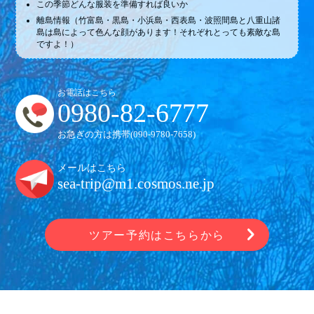
この季節どんな服装を準備すれば良いか
離島情報（竹富島・黒島・小浜島・西表島・波照間島と八重山諸
島は島によって色んな顔があります！それぞれとっても素敵な島
ですよ！）
お電話はこちら
0980-82-6777
お急ぎの方は携帯(
090-9780-7658
)
メールはこちら
sea-trip@m1.cosmos.ne.jp
ツアー予約はこちらから