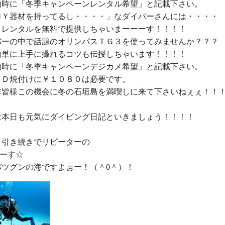
約時に「冬季キャンペーンレンタル希望」と記載下さい。

ＭＹ器材を持ってるし・・・・」なダイバーさんには・・・・

メレンタルを無料で提供しちゃいまーーーす！！！！

バーの中で話題のオリンパスＴＧ３を使ってみませんか？？？

簡単に上手に撮れるコツも伝授しちゃいます！！！！

約時に「冬季キャンペーンデジカメ希望」と記載下さい。

ＣＤ焼付けに￥１０８０は必要です。

非皆様この機会に冬の石垣島を満喫しに来て下さいねぇぇ！！！
は本日も元気にダイビング日記といきましょう！！！！

引き続きでリピーターの

ーす☆
