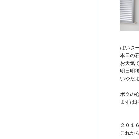
はいさー
本日の
お天気で
明日明
いやだ
ボクの心
まずはお
２０１
これから