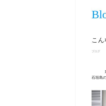
Bl
こん
ブログ
             １２月１５日

石垣島