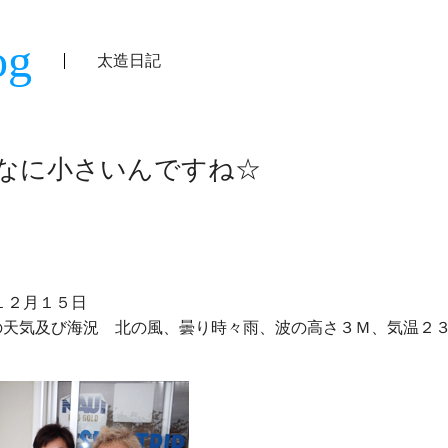
og
太造日記
なに小さいんですね☆
の天気及び海況　北の風、曇り時々雨、波の高さ３Ｍ、気温２３