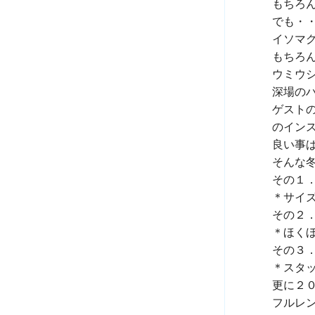
もちろん
でも・
イソマ
もちろ
ウミウシ
深場のハ
ゲスト
のインス
良い事ば
そんな
その１
＊サイ
その２
＊ほくほ
その３
＊スタ
更に２
フルレ