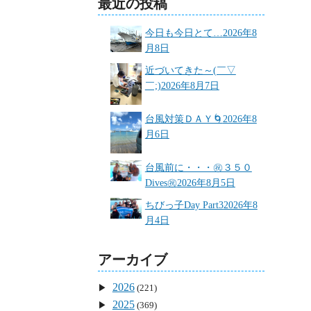
最近の投稿
今日も今日とて…
2026年8
月8日
近づいてきた～(￣▽
￣;)
2026年8月7日
台風対策ＤＡＹ🌀
2026年8
月6日
台風前に・・・㊗３５０
Dives㊗
2026年8月5日
ちびっ子Day Part3
2026年8
月4日
アーカイブ
2026
(221)
2025
(369)