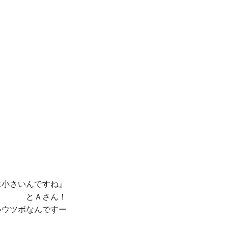
小さいんですね』

とＡさん！

いウツボなんですー