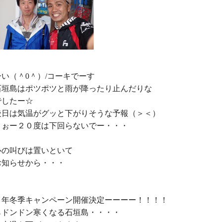
い（＾0＾）/コーキでーす

石垣島はポツポツと雨が降ったり止んだりな

したー☆

後日は気温がグッと下がりそうな予報（＞＜）

よぉー２０度は下回らないでー・・・

の叫びは置いといて

知らせから・・・

６年冬季キャンペーン開催決定ーーーー！！！！

ドンドン寒くなる石垣島・・・・
