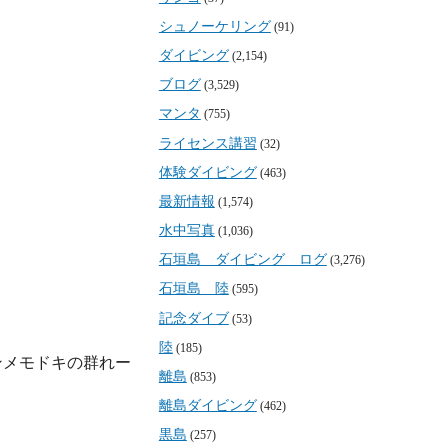
シュノーケリング
(91)
ダイビング
(2,154)
ブログ
(3,529)
マンタ
(755)
ライセンス講習
(32)
体験ダイビング
(463)
最新情報
(1,574)
水中写真
(1,036)
石垣島 ダイビング ログ
(3,276)
石垣島 陸
(595)
記念ダイブ
(53)
陸
(185)
ンメモドキの群れー
離島
(853)
離島ダイビング
(462)
黒島
(257)