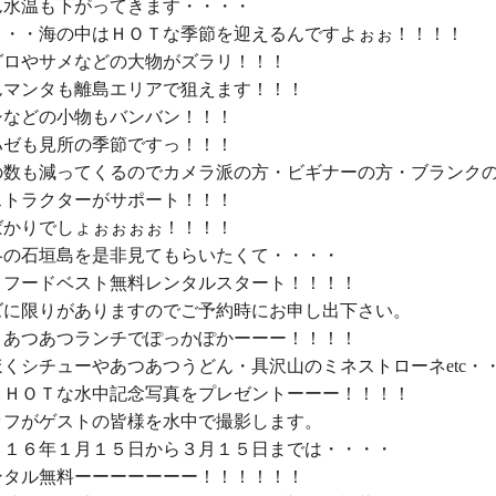
水温も下がってきます・・・・

・・・海の中はＨＯＴな季節を迎えるんですよぉぉ！！！！

グロやサメなどの大物がズラリ！！！

んマンタも離島エリアで狙えます！！！

などの小物もバンバン！！！

ゼも見所の季節ですっ！！！

の数も減ってくるのでカメラ派の方・ビギナーの方・ブランク
トラクターがサポート！！！

かりでしょぉぉぉぉ！！！！

冬の石垣島を是非見てもらいたくて・・・・

．フードベスト無料レンタルスタート！！！！

ズに限りがありますのでご予約時にお申し出下さい。

．あつあつランチでぽっかぽかーーー！！！！

くシチューやあつあつうどん・具沢山のミネストローネetc・・
．ＨＯＴな水中記念写真をプレゼントーーー！！！！

ッフがゲストの皆様を水中で撮影します。

０１６年１月１５日から３月１５日までは・・・・

ンタル無料ーーーーーーー！！！！！！
