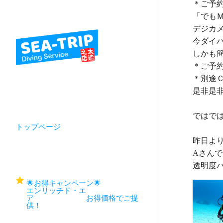
＊ご予
「でも
デジカ
今ダイ
しかも
＊ご予
＊別途
是非是
ではで
トップページ
昨日より
Aさんで
🌟お得キャンペーン🌟
エンリッチド・エ
ア お得価格でご提
供！