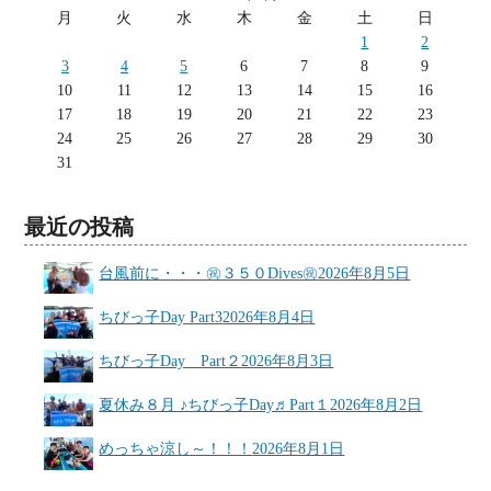
月
火
水
木
金
土
日
1
2
3
4
5
6
7
8
9
10
11
12
13
14
15
16
17
18
19
20
21
22
23
24
25
26
27
28
29
30
31
最近の投稿
台風前に・・・㊗３５０Dives㊗
2026年8月5日
ちびっ子Day Part3
2026年8月4日
ちびっ子Day Part２
2026年8月3日
夏休み８月 ♪ちびっ子Day♬Part１
2026年8月2日
めっちゃ涼し～！！！
2026年8月1日