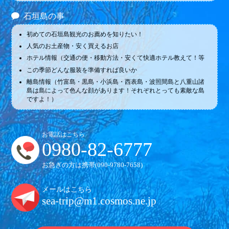
石垣島の事
初めての石垣島観光のお薦めを知りたい！
人気のお土産物・安く買えるお店
ホテル情報（交通の便・移動方法・安くて快適ホテル教えて！等
この季節どんな服装を準備すれば良いか
離島情報（竹富島・黒島・小浜島・西表島・波照間島と八重山諸
島は島によって色んな顔があります！それぞれとっても素敵な島
ですよ！）
お電話はこちら
0980-82-6777
お急ぎの方は携帯(
090-9780-7658
)
メールはこちら
sea-trip@m1.cosmos.ne.jp