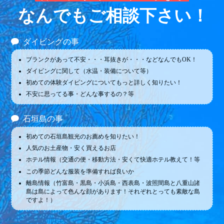
なんでもご相談下さい！
ダイビングの事
ブランクがあって不安・・・耳抜きが・・・などなんでもOK！
ダイビングに関して（水温・装備について等）
初めての体験ダイビングについてもっと詳しく知りたい！
不安に思ってる事・どんな事するの？等
石垣島の事
初めての石垣島観光のお薦めを知りたい！
人気のお土産物・安く買えるお店
ホテル情報（交通の便・移動方法・安くて快適ホテル教えて！等
この季節どんな服装を準備すれば良いか
離島情報（竹富島・黒島・小浜島・西表島・波照間島と八重山諸
島は島によって色んな顔があります！それぞれとっても素敵な島
ですよ！）