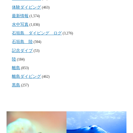
体験ダイビング
(463)
最新情報
(1,574)
水中写真
(1,036)
石垣島 ダイビング ログ
(3,276)
石垣島 陸
(594)
記念ダイブ
(53)
陸
(184)
離島
(853)
離島ダイビング
(462)
黒島
(257)