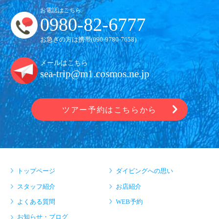
お電話はこちら
0980-82-6777
お急ぎの方は携帯(
090-9780-7658
)
メールはこちら
sea-trip@m1.cosmos.ne.jp
ツアー予約はこちらから
トップページ
ダイビングへの思い
スタッフ紹介
お店紹介
よくある質問
WEB予約
お知らせ・ブログ