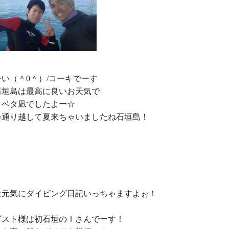
い（＾0＾）/コーキでーす

垣島は最高に良いお天気で

ベタ凪でしたよー☆

春通り越して夏来ちゃいましたね石垣島！

は元気にダイビング日記いっちゃますよぉ！

スト様は初石垣のＩさんでーす！
