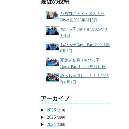
最近の投稿
台風前に・・・㊗３５０
Dives㊗
2026年8月5日
ちびっ子Day Part3
2026年8
月4日
ちびっ子Day Part２
2026年
8月3日
夏休み８月 ♪ちびっ子
Day♬Part１
2026年8月2日
めっちゃ涼し～！！！
2026
年8月1日
アーカイブ
2026
(218)
2025
(369)
2024
(366)