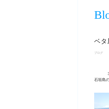
Bl
ベタ
ブログ
             ３月７日

石垣島