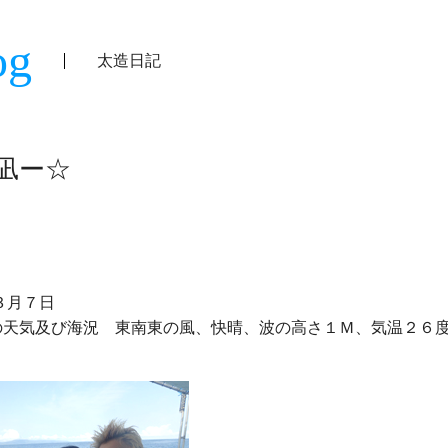
og
太造日記
凪ー☆
の天気及び海況　東南東の風、快晴、波の高さ１Ｍ、気温２６度