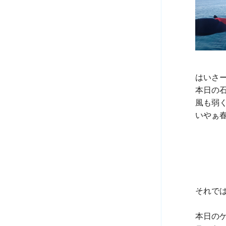
はいさー
本日の石
風も弱く
いやぁ
それで
本日のゲ