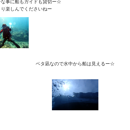
な事に船もガイドも貸切ー☆

ベタ凪なので水中から船は見えるー☆