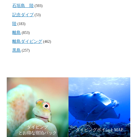
石垣島 陸
(593)
記念ダイブ
(53)
陸
(183)
離島
(853)
離島ダイビング
(462)
黒島
(257)
ダイビング
ダイビングポイントMAP
とお得な宿泊パック