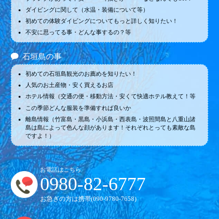
ダイビングに関して（水温・装備について等）
初めての体験ダイビングについてもっと詳しく知りたい！
不安に思ってる事・どんな事するの？等
石垣島の事
初めての石垣島観光のお薦めを知りたい！
人気のお土産物・安く買えるお店
ホテル情報（交通の便・移動方法・安くて快適ホテル教えて！等
この季節どんな服装を準備すれば良いか
離島情報（竹富島・黒島・小浜島・西表島・波照間島と八重山諸
島は島によって色んな顔があります！それぞれとっても素敵な島
ですよ！）
お電話はこちら
0980-82-6777
お急ぎの方は携帯(
090-9780-7658
)