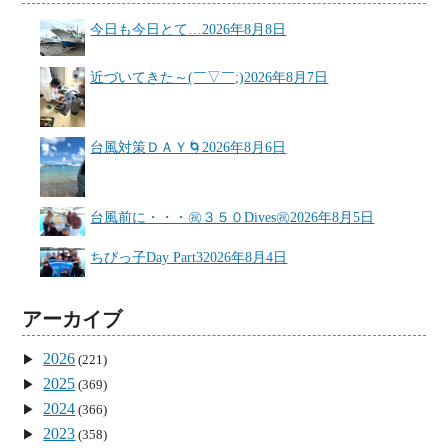
今日も今日とて…
2026年8月8日
近づいてきた～(￣▽￣;)
2026年8月7日
台風対策ＤＡＹ🌀
2026年8月6日
台風前に・・・㊗３５０Dives㊗
2026年8月5日
ちびっ子Day Part3
2026年8月4日
アーカイブ
2026
(221)
2025
(369)
2024
(366)
2023
(358)