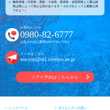
離島情報（竹富島・黒島・小浜島・西表島・波照間島と八重山諸
島は島によって色んな顔があります！それぞれとっても素敵な島
ですよ！）
お電話はこちら
0980-82-6777
お急ぎの方は携帯(
090-9780-7658
)
メールはこちら
sea-trip@m1.cosmos.ne.jp
ツアー予約はこちらから
トップページ
ダイビングへの思い