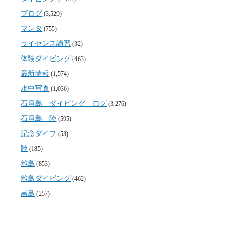
ブログ
(3,529)
マンタ
(755)
ライセンス講習
(32)
体験ダイビング
(463)
最新情報
(1,574)
水中写真
(1,036)
石垣島 ダイビング ログ
(3,276)
石垣島 陸
(595)
記念ダイブ
(53)
陸
(185)
離島
(853)
離島ダイビング
(462)
黒島
(257)