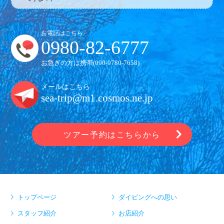
お電話はこちら
0980-82-6777
お急ぎの方は携帯(
090-9780-7658
)
メールはこちら
sea-trip@m1.cosmos.ne.jp
ツアー予約はこちらから
トップページ
ダイビングへの思い
スタッフ紹介
お店紹介