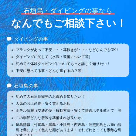
石垣島・ダイビングの事なら
なんでもご相談下さい！
ダイビングの事
ブランクがあって不安・・・耳抜きが・・・などなんでもOK！
ダイビングに関して（水温・装備について等）
初めての体験ダイビングについてもっと詳しく知りたい！
不安に思ってる事・どんな事するの？等
石垣島の事
初めての石垣島観光のお薦めを知りたい！
人気のお土産物・安く買えるお店
ホテル情報（交通の便・移動方法・安くて快適ホテル教えて！等
この季節どんな服装を準備すれば良いか
離島情報（竹富島・黒島・小浜島・西表島・波照間島と八重山諸
島は島によって色んな顔があります！それぞれとっても素敵な島
ですよ！）