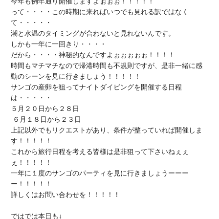
今年も
例年通り開催します
よぉぉぉ！！！！！

って・・・・この時期に来ればいつでも見れる訳ではなく
潮と水温のタイミングが合わないと見れない
んです。

しかも
一年に一回きり
・・・・

だから・・・・
神秘的なんです
よぉぉぉぉぉ！！！！

時間もマチマチなので帰港時間も不規則ですが、是非一緒に感
動のシーンを見に行きましょう！！！！！

サンゴの産卵を狙って
ナイトダイビングを開催する日程
５月２０日から２８日
 ６月１８日から２３日
上記以外でもリクエストがあり、条件が整っていれば開催しま
す！！！！！

これから
旅行日程を考える皆様は是非狙って下さい
ねぇぇ
一年に１度のサンゴのパーティ
を見に行きましょうーーー
ー！！！！！

詳しくは
お問い合わせを
！！！！！
