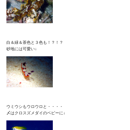
白＆緑＆茶色と３色も！？！？

ウミウシもウロウロと・・・・
