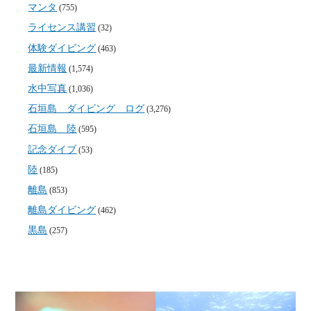
マンタ
(755)
ライセンス講習
(32)
体験ダイビング
(463)
最新情報
(1,574)
水中写真
(1,036)
石垣島 ダイビング ログ
(3,276)
石垣島 陸
(595)
記念ダイブ
(53)
陸
(185)
離島
(853)
離島ダイビング
(462)
黒島
(257)