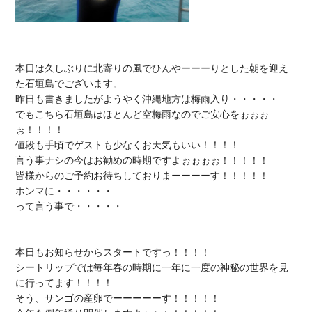
本日は久しぶりに北寄りの風でひんやーーーりとした朝を迎え
た石垣島でございます。

昨日も書きましたがようやく沖縄地方は梅雨入り・・・・・

でもこちら石垣島はほとんど空梅雨なのでご安心をぉぉぉ
ぉ！！！！

値段も手頃でゲストも少なくお天気もいい！！！！

言う事ナシの今はお勧めの時期ですよぉぉぉぉ！！！！！

皆様からのご予約お待ちしておりまーーーーす！！！！！

ホンマに・・・・・・

って言う事で・・・・・

本日もお知らせからスタートですっ！！！！

シートリップでは毎年春の時期に
一年に一度の神秘の世界
を見
に行ってます！！！！

そう、
サンゴの産卵
でーーーーーす！！！！！
