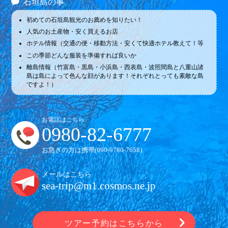
石垣島の事
初めての石垣島観光のお薦めを知りたい！
人気のお土産物・安く買えるお店
ホテル情報（交通の便・移動方法・安くて快適ホテル教えて！等
この季節どんな服装を準備すれば良いか
離島情報（竹富島・黒島・小浜島・西表島・波照間島と八重山諸
島は島によって色んな顔があります！それぞれとっても素敵な島
ですよ！）
お電話はこちら
0980-82-6777
お急ぎの方は携帯(
090-9780-7658
)
メールはこちら
sea-trip@m1.cosmos.ne.jp
ツアー予約はこちらから