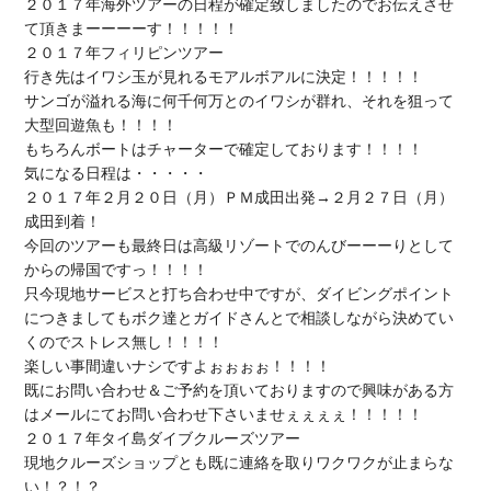
２０１７年海外ツアーの日程が確定致しましたのでお伝えさせ
て頂きまーーーーす！！！！！

２０１７年フィリピンツアー

行き先はイワシ玉が見れるモアルボアルに決定！！！！！

サンゴが溢れる海に何千何万とのイワシが群れ、それを狙って
大型回遊魚も！！！！

もちろんボートはチャーターで確定しております！！！！

気になる日程は・・・・・

２０１７年２月２０日（月）ＰＭ成田出発→２月２７日（月）
成田到着！

今回のツアーも最終日は高級リゾートでのんびーーーりとして
からの帰国ですっ！！！！

只今現地サービスと打ち合わせ中ですが、ダイビングポイント
につきましてもボク達とガイドさんとで相談しながら決めてい
くのでストレス無し！！！！

楽しい事間違いナシですよぉぉぉぉ！！！！

既にお問い合わせ＆ご予約を頂いておりますので興味がある方
はメールにてお問い合わせ下さいませぇぇぇぇ！！！！！

２０１７年タイ島ダイブクルーズツアー

現地クルーズショップとも既に連絡を取りワクワクが止まらな
い！？！？
