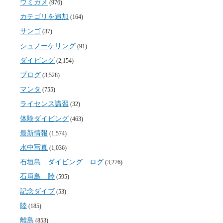
ウミガメ
(976)
カテゴリを追加
(164)
サンゴ
(37)
シュノーケリング
(91)
ダイビング
(2,154)
ブログ
(3,528)
マンタ
(755)
ライセンス講習
(32)
体験ダイビング
(463)
最新情報
(1,574)
水中写真
(1,036)
石垣島 ダイビング ログ
(3,276)
石垣島 陸
(595)
記念ダイブ
(53)
陸
(185)
離島
(853)