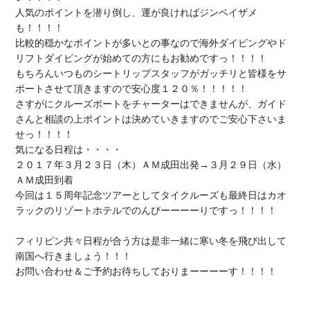
人気のポイントを潜り倒し、運が良ければジンベイザメ
も！！！！

比較的穏かなポイントが多いとの事なので海外ダイビングやド
リフトダイビングが始めての方にもお勧めですっ！！！！

もちろんいつものシートリップスタッフがガッチリと皆様をサ
ポートさせて頂きますので安心度１２０％！！！！！

さすがにクルーズボートをチャーターはできませんが、ガイド
さんと相談の上ポイントは決めていきますのでご安心下さいま
せっ！！！！

気になる日程は・・・・

２０１７年３月２３日（木）ＡＭ成田出発→３月２９日（水）
ＡＭ成田到着

今回は１５周年記念ツアーとしてタイクルーズも最終日はカオ
ラックのリゾートホテルでのんびーーーーりですっ！！！！

フィリピン共々日程が合う方は是非一緒に寒い冬を飛び出して
南国へ行きましょう！！！

お問い合わせ＆ご予約お待ちしておりまーーーーす！！！！
