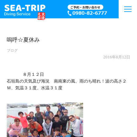
嗚呼☆夏休み
ブログ
2016年8月12日
             ８月１２日

石垣島の天気及び海況　南南東の風、雨のち晴れ！波の高さ２
Ｍ、気温３１度、水温３１度
