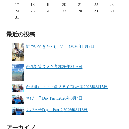
17
18
19
20
21
22
23
24
25
26
27
28
29
30
31
最近の投稿
近づいてきた～(￣▽￣;)
2026年8月7日
台風対策ＤＡＹ🌀
2026年8月6日
台風前に・・・㊗３５０Dives㊗
2026年8月5日
ちびっ子Day Part3
2026年8月4日
ちびっ子Day Part２
2026年8月3日
アーカイブ