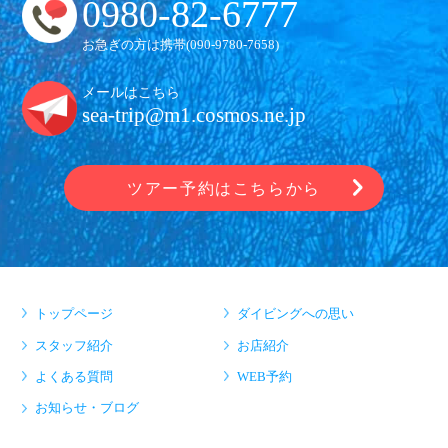
0980-82-6777
お急ぎの方は携帯(
090-9780-7658
)
メールはこちら
sea-trip@m1.cosmos.ne.jp
ツアー予約はこちらから
トップページ
ダイビングへの思い
スタッフ紹介
お店紹介
よくある質問
WEB予約
お知らせ・ブログ