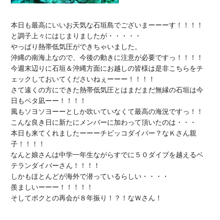
本日も最高にいいお天気な石垣島でございまーーーす！！！！

と調子上々にはじまりましたが・・・・・

やっぱり熱帯低気圧ができちゃいました。

沖縄の南海上なので、今後の動きに注意が必要ですっ！！！！

今週末辺りに石垣＆沖縄方面にお越しの皆様は是非こちらをチ
ェックしておいてくださいねぇーーー！！！！

さて遠くの方にできた熱帯低気圧とはまだまだ無縁の石垣は今
日もベタ凪ーー！！！！

風もソヨソヨーーとしか吹いていなくて最高の海況ですっ！！

こんな良き日に新たにメンバーに加わって頂いたのは・・・

本日も来てくれましたーーーチビッコダイバー？なＫさん親
子！！！！

なんと娘さんは中学一年生ながらすでに５０ダイブを越えるベ
テランダイバーさん！！！！

しかもほとんどが海外で潜っているらしい・・・・

羨ましいーーー！！！！！

そしてボクとの再会が８年振り！？！なＷさん！
