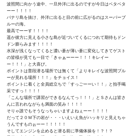
波照間に向かう途中、一旦外洋に出るのですが今日はベタベタ
ーー！！！！

パナリ島を抜け、外洋に出ると目の前に広がるのはスーパーブ
ルーの海。

最高でーーす！！！！

遥か彼方に見える小さな島が近づいてくるにつれて期待もドン
ドン膨らみます！！！！

水深が浅くなってくると濃い蒼が薄い蒼に変化してきてゲスト
の皆様が見ても一目で「きゃぁーーー！！！キレイー
ー！！！」と大喜び。

ポイントは普段潜る場所では無くて「よりキレイな波照間ブル
ーが見れる場所！！！」をチョイス！

ポイントに着くと全員総立ちで「すっごーーい！！」と拍手喝
采ですっ！！！！

「こんな場所で講習ができるなんてっ！！！」とＳさんは皆さ
んに言われながらも満面の笑み！！！！

そりゃ誰でもそうなっちゃいますよねぇーー！！！！

だって２０Ｍ下の岩が・・・いえいえ魚がハッキリと見えちゃ
うんですものぉーー！！！！！

そしてエンジンを止めると潜る前に準備体操を！？！？
