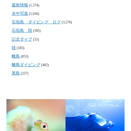
最新情報
(1,574)
水中写真
(1,036)
石垣島 ダイビング ログ
(3,276)
石垣島 陸
(595)
記念ダイブ
(53)
陸
(185)
離島
(853)
離島ダイビング
(462)
黒島
(257)