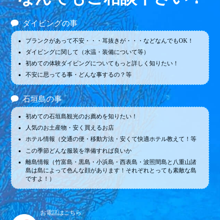
ダイビングの事
ブランクがあって不安・・・耳抜きが・・・などなんでもOK！
ダイビングに関して（水温・装備について等）
初めての体験ダイビングについてもっと詳しく知りたい！
不安に思ってる事・どんな事するの？等
石垣島の事
初めての石垣島観光のお薦めを知りたい！
人気のお土産物・安く買えるお店
ホテル情報（交通の便・移動方法・安くて快適ホテル教えて！等
この季節どんな服装を準備すれば良いか
離島情報（竹富島・黒島・小浜島・西表島・波照間島と八重山諸
島は島によって色んな顔があります！それぞれとっても素敵な島
ですよ！）
お電話はこちら