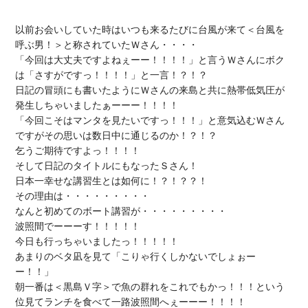
以前お会いしていた時はいつも来るたびに台風が来て＜台風を
呼ぶ男！＞と称されていたＷさん・・・・

「今回は大丈夫ですよねぇーー！！！！」と言うＷさんにボク
は「さすがですっ！！！！」と一言！？！？

日記の冒頭にも書いたようにＷさんの来島と共に熱帯低気圧が
発生しちゃいましたぁーーー！！！！

「今回こそはマンタを見たいですっ！！！」と意気込むＷさん
ですがその思いは数日中に通じるのか！？！？

乞うご期待ですよっ！！！！

そして日記のタイトルにもなったＳさん！

日本一幸せな講習生とは如何に！？！？？！

その理由は・・・・・・・・・

なんと初めてのボート講習が・・・・・・・・・

波照間でーーーす！！！！！

今日も行っちゃいましたっ！！！！！

あまりのベタ凪を見て「こりゃ行くしかないでしょぉー
ー！！」

朝一番は＜黒島Ｖ字＞で魚の群れをこれでもかっ！！！という
位見てランチを食べて一路波照間へぇーーー！！！！
