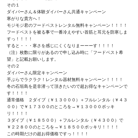
ダイバーさん＆体験ダイバーさん共通
キャンペーン

寒がりな貴方へ！

モジモジ君の
フードベストレンタル無料キャンペーン
！！！！

フードベストを被る事で一番冷えやすい首筋と耳元を防寒しま
すっ！！！！

すると・・・寒さを感じにくくなりまーーーす！！！！

（注）枚数に限りがあるので申し込み時に「
フードベスト希
望
」と記載お願いします。

ダイバーさん限定
キャンペーン

手ぶらでラクラク！
レンタル器材無料キャンペーン
！！！！

冬の石垣島を是非潜って頂きたいので超お得なキャンペーンで
す！！！！

通常価格　２ダイブ（￥１３０００）＋フルレンタル（￥４３
００）で￥１７３００のところを→
￥１３０００ポッキ
リ！！！！
３ダイブ（￥１８５００）＋フルレンタル（￥４３００）で
￥２２８００のところを→
￥１８５００ポッキリ！！！！
この時期だけの超お得価格ですっ！！！！
