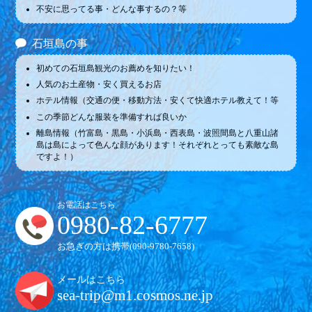
不安に思ってる事・どんな事するの？等
石垣島の事
初めての石垣島観光のお薦めを知りたい！
人気のお土産物・安く買えるお店
ホテル情報（交通の便・移動方法・安くて快適ホテル教えて！等
この季節どんな服装を準備すれば良いか
離島情報（竹富島・黒島・小浜島・西表島・波照間島と八重山諸
島は島によって色んな顔があります！それぞれとっても素敵な島
ですよ！）
お電話はこちら
0980-82-6777
お急ぎの方は携帯(
090-9780-7658
)
メールはこちら
sea-trip@m1.cosmos.ne.jp