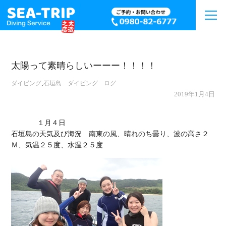
太陽って素晴らしいーーー！！！！
,
ダイビング
石垣島 ダイビング ログ
2019年1月4日
             １月４日

石垣島の天気及び海況　南東の風、晴れのち曇り、波の高さ２