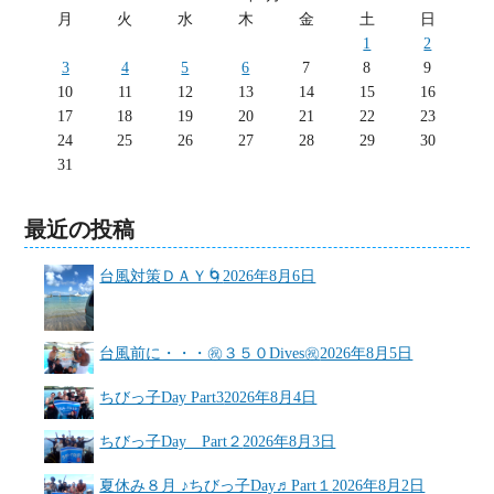
月
火
水
木
金
土
日
1
2
3
4
5
6
7
8
9
10
11
12
13
14
15
16
17
18
19
20
21
22
23
24
25
26
27
28
29
30
31
最近の投稿
台風対策ＤＡＹ🌀
2026年8月6日
台風前に・・・㊗３５０Dives㊗
2026年8月5日
ちびっ子Day Part3
2026年8月4日
ちびっ子Day Part２
2026年8月3日
夏休み８月 ♪ちびっ子Day♬Part１
2026年8月2日