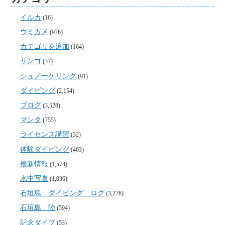
イルカ
(16)
ウミガメ
(976)
カテゴリを追加
(164)
サンゴ
(37)
シュノーケリング
(91)
ダイビング
(2,154)
ブログ
(3,528)
マンタ
(755)
ライセンス講習
(32)
体験ダイビング
(463)
最新情報
(1,574)
水中写真
(1,036)
石垣島 ダイビング ログ
(3,276)
石垣島 陸
(594)
記念ダイブ
(53)