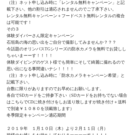
（注）ネット申し込み時に「
レンタル無料キャンペーン
」と記
レンタル無料キャンペーン＋フードベスト無料レンタルの複合
は可能
です！

体験ダイバーさん限定
キャンペーン

石垣島の海の思い出を
ご自分で撮影してみませんか
？？？

今話題のオリンパスTGシリーズの
防水カメラを無料でお貸しし
ちゃいまーーす
！！！！

体験ダイビングのゲスト様でも
簡単にそして綺麗に撮れる
ので
思い出になる事間違いナシ！！！！

（注）ネット申し込み時に「
防水カメラキャンペーン希望
」と
記載下さい。

台数に限りがありますのでお早めにお願いします。

各自で
SDカードをご持参下さい
（SDカードをお持ちでない場合
はこちらでCDに焼き付けをしお送り致しますが焼き付け＋送料
冬季限定キャンペーン適応期間
２０１９年　１月１０日（木）より２月１１日（月）