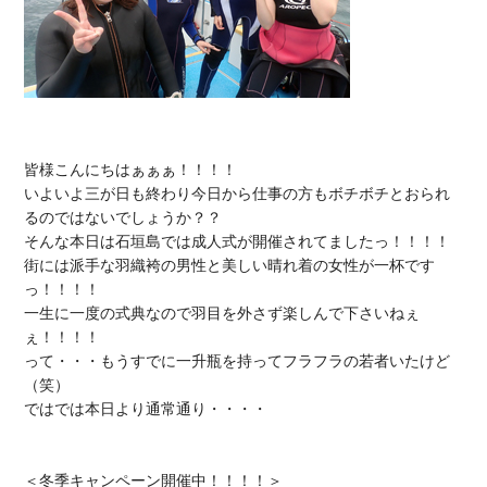
皆様こんにちはぁぁぁ！！！！

いよいよ三が日も終わり今日から仕事の方もボチボチとおられ
るのではないでしょうか？？

そんな本日は石垣島では成人式が開催されてましたっ！！！！

街には派手な羽織袴の男性と美しい晴れ着の女性が一杯です
っ！！！！

一生に一度の式典なので羽目を外さず楽しんで下さいねぇ
ぇ！！！！

って・・・もうすでに一升瓶を持ってフラフラの若者いたけど
（笑）

ではでは本日より通常通り・・・・

＜
冬季キャンペーン開催中！！！！
＞
