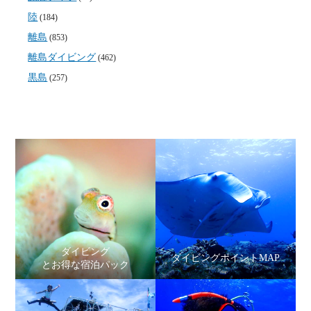
陸
(184)
離島
(853)
離島ダイビング
(462)
黒島
(257)
ダイビング
ダイビングポイントMAP
とお得な宿泊パック