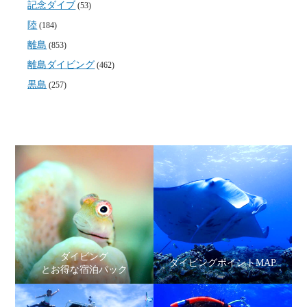
記念ダイブ
(53)
陸
(184)
離島
(853)
離島ダイビング
(462)
黒島
(257)
ダイビング
ダイビングポイントMAP
とお得な宿泊パック