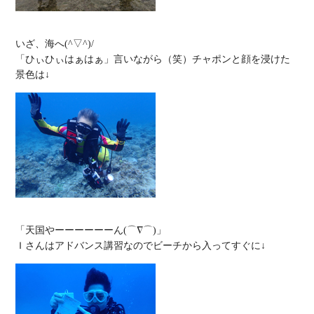
いざ、海へ(^▽^)/

「ひぃひぃはぁはぁ」言いながら（笑）チャポンと顔を浸けた
「天国やーーーーーーん(⌒∇⌒)」
