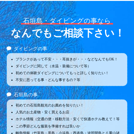
石垣島・ダイビングの事なら
なんでもご相談下さい！
ダイビングの事
ブランクがあって不安・・・耳抜きが・・・などなんでもOK！
ダイビングに関して（水温・装備について等）
初めての体験ダイビングについてもっと詳しく知りたい！
不安に思ってる事・どんな事するの？等
石垣島の事
初めての石垣島観光のお薦めを知りたい！
人気のお土産物・安く買えるお店
ホテル情報（交通の便・移動方法・安くて快適ホテル教えて！等
この季節どんな服装を準備すれば良いか
離島情報（竹富島・黒島・小浜島・西表島・波照間島と八重山諸