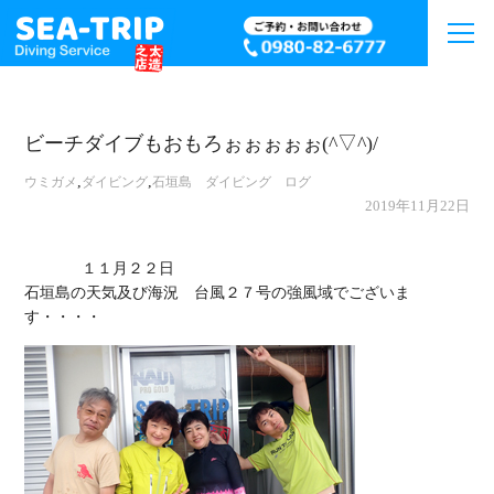
ビーチダイブもおもろぉぉぉぉぉ(^▽^)/
,
,
ウミガメ
ダイビング
石垣島 ダイビング ログ
2019年11月22日
             １１月２２日

石垣島の天気及び海況　台風２７号の強風域でございま