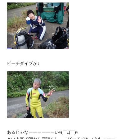
あるじゃなーーーーーーいv(￣Д￣)v
