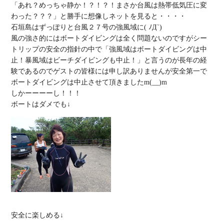
「あれ？めっちゃ静か！？！？！まさか台風は熱帯低気圧に変
わった？？？」と勝手に想像しネットを見ると・・・・

石垣島はずっぽりと台風２７号の強風域に( ﾉД`)

風の強さ的にはボートダイビングは全く問題ないのですがシー
トリップの安全の指針の中で「強風域はボートダイビングは中
止！暴風域はビーチダイビングも中止！」と言うのが長年の経
験であるのでゲストの皆様には申し訳ありませんが安全第一で
ボートダイビングは中止させて頂きましたm(__)m

しかーーーーし！！！
