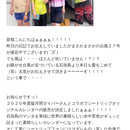
皆様こんにちはぁぁぁぁ！！！！！

昨日の日記でお伝えしていましたがまさかまさかの台風２７号
が接近中でございます( ﾟДﾟ)

でも風は・・・・ほとんど吹いていません！？！？

お騒がせ台風が近づいている石垣島より本日も愛をこめて
（笑）太造がお伝えさせて頂きまーーーーす！！！！

という事で・・・・

お知らせですっ！

２０２０年度版月間ダイバーさんとコラボで
シートリップオリ
ジナルカレンダーの販売が決定
石垣島のマンタを筆頭に世界の素晴らしい水中景色がギュッと
詰まった素晴らしいカレンダーになっています。

そして更に
シートリップファンにはヨダレもの
（笑）な中身で