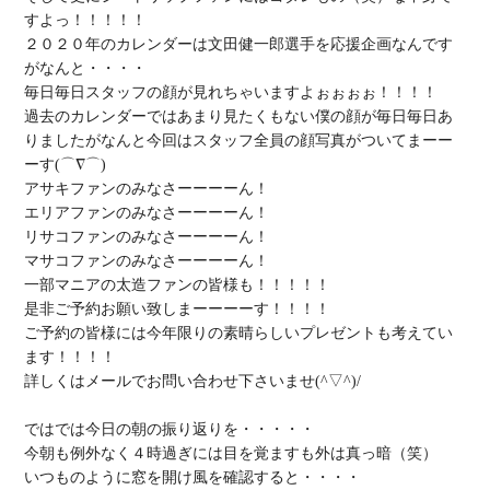
すよっ！！！！！

２０２０年のカレンダーは
文田健一郎選手を応援企画
なんです
毎日毎日スタッフの顔が見れちゃいます
よぉぉぉぉ！！！！

過去のカレンダーではあまり見たくもない僕の顔が毎日毎日あ
りましたがなんと
今回はスタッフ全員の顔写真がついてまーー
ーす
アサキファンのみなさーーーーん！
エリアファンのみなさーーーーん！
リサコファンのみなさーーーーん！
マサコファンのみなさーーーーん！
一部マニアの
太造ファンの皆様も！！！！！

是非
ご予約お願い致しまーーーーす
！！！！

ご予約の皆様には今年限りの
素晴らしいプレゼントも
考えてい
ます！！！！

詳しくは
メールでお問い合わせ下さい
ませ(^▽^)/

ではでは今日の朝の振り返りを・・・・・

今朝も例外なく４時過ぎには目を覚ますも外は真っ暗（笑）

いつものように窓を開け風を確認すると・・・・
