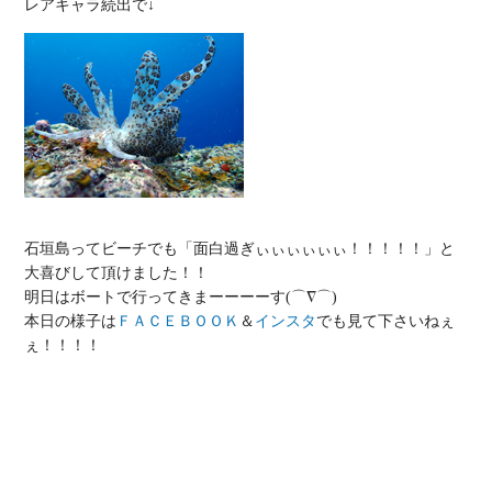
石垣島ってビーチでも「面白過ぎぃぃぃぃぃぃ！！！！！」と
大喜びして頂けました！！

明日はボートで行ってきまーーーーす(⌒∇⌒)

本日の様子は
ＦＡＣＥＢＯＯＫ
＆
インスタ
でも見て下さいねぇ
ぇ！！！！
