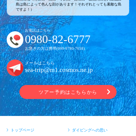
島は島によって色んな顔があります！それぞれとっても素敵な島
ですよ！）
お電話はこちら
0980-82-6777
お急ぎの方は携帯(
090-9780-7658
)
メールはこちら
sea-trip@m1.cosmos.ne.jp
ツアー予約はこちらから
トップページ
ダイビングへの思い