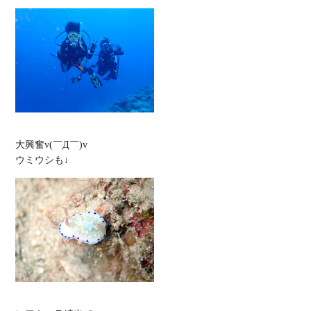
大興奮v(￣Д￣)v
