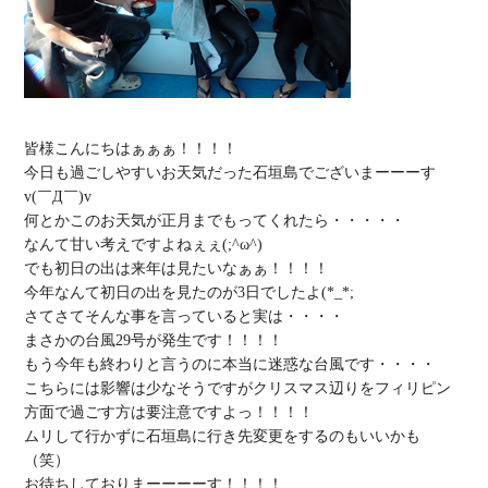
皆様こんにちはぁぁぁ！！！！

今日も過ごしやすいお天気だった石垣島でございまーーーす
v(￣Д￣)v

何とかこのお天気が正月までもってくれたら・・・・・

なんて甘い考えですよねぇぇ(;^ω^)

でも初日の出は来年は見たいなぁぁ！！！！

今年なんて初日の出を見たのが3日でしたよ(*_*;

さてさてそんな事を言っていると実は・・・・

まさかの台風29号が発生です！！！！

もう今年も終わりと言うのに本当に迷惑な台風です・・・・

こちらには影響は少なそうですがクリスマス辺りをフィリピン
方面で過ごす方は要注意ですよっ！！！！

ムリして行かずに石垣島に行き先変更をするのもいいかも
（笑）

お待ちしておりまーーーーす！！！！
