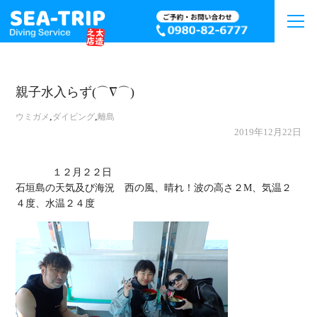
親子水入らず(⌒∇⌒)
,
,
ウミガメ
ダイビング
離島
2019年12月22日
             １２月２２日

石垣島の天気及び海況　西の風、晴れ！波の高さ２M、気温２