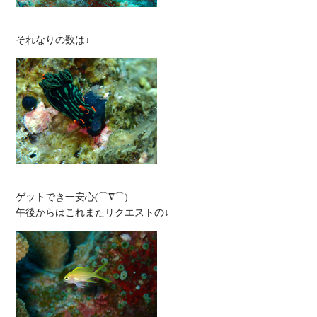
ゲットでき一安心(⌒∇⌒)
