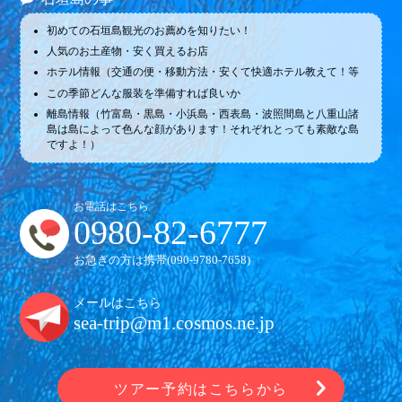
初めての石垣島観光のお薦めを知りたい！
人気のお土産物・安く買えるお店
ホテル情報（交通の便・移動方法・安くて快適ホテル教えて！等
この季節どんな服装を準備すれば良いか
離島情報（竹富島・黒島・小浜島・西表島・波照間島と八重山諸
島は島によって色んな顔があります！それぞれとっても素敵な島
ですよ！）
お電話はこちら
0980-82-6777
お急ぎの方は携帯(
090-9780-7658
)
メールはこちら
sea-trip@m1.cosmos.ne.jp
ツアー予約はこちらから