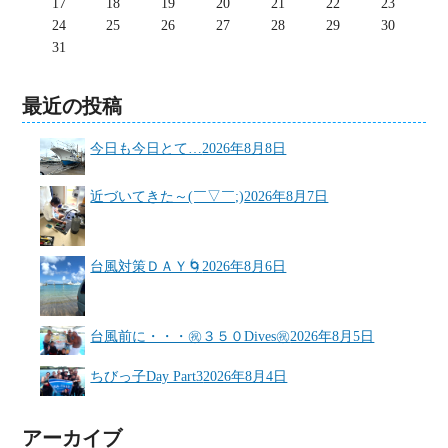
17
18
19
20
21
22
23
24
25
26
27
28
29
30
31
最近の投稿
今日も今日とて…
2026年8月8日
近づいてきた～(￣▽￣;)
2026年8月7日
台風対策ＤＡＹ🌀
2026年8月6日
台風前に・・・㊗３５０Dives㊗
2026年8月5日
ちびっ子Day Part3
2026年8月4日
アーカイブ