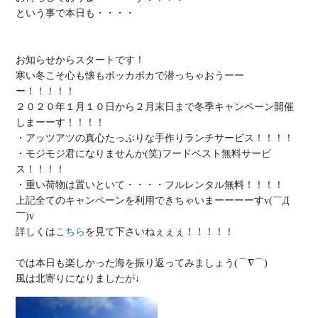
という事で本日も・・・・

お知らせからスタートです！

寒い冬こそ
心も懐もポッカポカで潜っちゃおう
ーー
ー！！！！！

２０２０年
１月１０日から２月末日まで冬季キャンペーン開催
しまーーす！！！！

・アッツアツの真心たっぷりな
手作りランチサービス
！！！！

・モジモジ君になりませんか(笑)
フードベスト無料サービ
ス
！！！！

・重い荷物は置いといて・・・・
フルレンタル無料
！！！！

上記全てのキャンペーンを利用できちゃいまーーーーすv(￣Д
￣)v

詳しくは
こちら
を見て下さいねぇぇぇ！！！！！

では本日も楽しかった海を振り返ってみましょう(⌒∇⌒)
