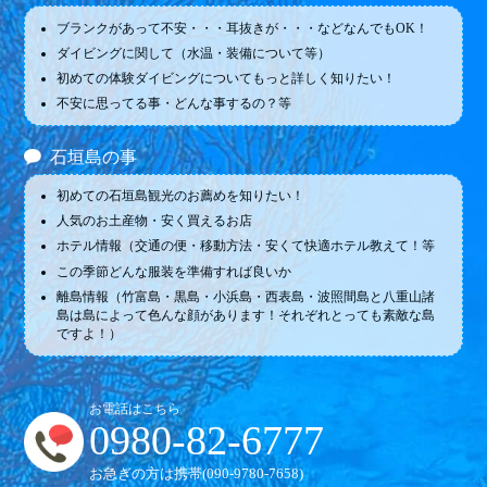
ブランクがあって不安・・・耳抜きが・・・などなんでもOK！
ダイビングに関して（水温・装備について等）
初めての体験ダイビングについてもっと詳しく知りたい！
不安に思ってる事・どんな事するの？等
石垣島の事
初めての石垣島観光のお薦めを知りたい！
人気のお土産物・安く買えるお店
ホテル情報（交通の便・移動方法・安くて快適ホテル教えて！等
この季節どんな服装を準備すれば良いか
離島情報（竹富島・黒島・小浜島・西表島・波照間島と八重山諸
島は島によって色んな顔があります！それぞれとっても素敵な島
ですよ！）
お電話はこちら
0980-82-6777
お急ぎの方は携帯(
090-9780-7658
)