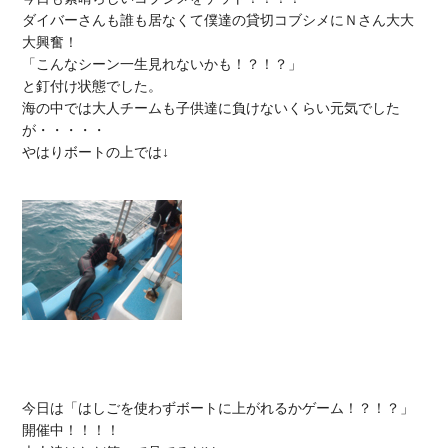
ダイバーさんも誰も居なくて僕達の貸切コブシメにＮさん大大
大興奮！

「こんなシーン一生見れないかも！？！？」

と釘付け状態でした。

海の中では大人チームも子供達に負けないくらい元気でした
が・・・・・

やはりボートの上では↓

今日は「はしごを使わずボートに上がれるかゲーム！？！？」
開催中！！！！
