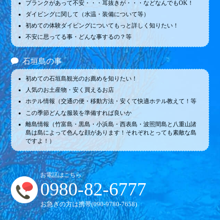
ブランクがあって不安・・・耳抜きが・・・などなんでもOK！
ダイビングに関して（水温・装備について等）
初めての体験ダイビングについてもっと詳しく知りたい！
不安に思ってる事・どんな事するの？等
石垣島の事
初めての石垣島観光のお薦めを知りたい！
人気のお土産物・安く買えるお店
ホテル情報（交通の便・移動方法・安くて快適ホテル教えて！等
この季節どんな服装を準備すれば良いか
離島情報（竹富島・黒島・小浜島・西表島・波照間島と八重山諸
島は島によって色んな顔があります！それぞれとっても素敵な島
ですよ！）
お電話はこちら
0980-82-6777
お急ぎの方は携帯(
090-9780-7658
)