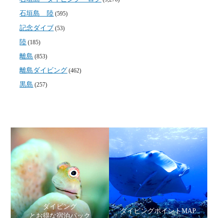
石垣島 陸
(595)
記念ダイブ
(53)
陸
(185)
離島
(853)
離島ダイビング
(462)
黒島
(257)
ダイビング
ダイビングポイントMAP
とお得な宿泊パック