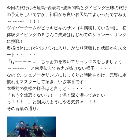
今回の旅行は石垣島~西表島~波照間島とダイビング三昧の旅行
の予定らしいですが、初日から良いお天気でよかったですねぇ
~~~~~~~！！！！

ダイバーチームがピッキピキのサンゴを満喫している間に、初
体験ダイビングのＳさんご夫婦ははじめてのシュンーケリング
に挑戦！

奥様は体に力がバンバンに入り、かなり緊張した状態からスタ
ート・・・・・

「は~~~~~~~い、じゃぁ力を抜いてリラックスをしましょう
~~~~~~~~」と何度伝えても力が抜けない様子・・・・・

なので、シュノーケリングにじっくりと時間をかけ、完璧に水
慣れをマスターして頂き、いざ本番です！

本番前の奥様の様子はと言うと・・・・・・

「もう全然恐くないっ！！！深く深く潜ってみたい
っ！！！！」と別人のようにやる気満々！！！
