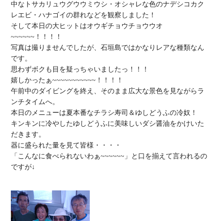
中なトサカリュウグウウミウシ・オシャレな色のナデシコカク
レエビ・ハナゴイの群れなどを観察しました！

そして本日の大ヒットはオウギチョウチョウウオ
~~~~~~！！！！

写真は撮りませんでしたが、石垣島ではかなりレアな種類なん
です。

思わずボクも目を疑っちゃいましたっ！！！

嬉しかったぁ~~~~~~~~~~~！！！！

午前中のダイビングを終え、そのまま広大な景色を見ながらラ
ンチタイムへ。

本日のメニューは夏本番なチラシ寿司＆ゆしどうふの冷奴！

キンキンに冷やしたゆしどうふに美味しいダシ醤油をかけいた
だきます。

器に盛られた量を見て皆様・・・・

「こんなに食べられないわぁ~~~~~~」と口を揃えて言われるの
ですが↓
