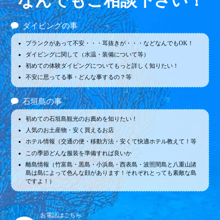
なんでもご相談下さい！
ダイビングの事
ブランクがあって不安・・・耳抜きが・・・などなんでもOK！
ダイビングに関して（水温・装備について等）
初めての体験ダイビングについてもっと詳しく知りたい！
不安に思ってる事・どんな事するの？等
石垣島の事
初めての石垣島観光のお薦めを知りたい！
人気のお土産物・安く買えるお店
ホテル情報（交通の便・移動方法・安くて快適ホテル教えて！等
この季節どんな服装を準備すれば良いか
離島情報（竹富島・黒島・小浜島・西表島・波照間島と八重山諸
島は島によって色んな顔があります！それぞれとっても素敵な島
ですよ！）
お電話はこちら