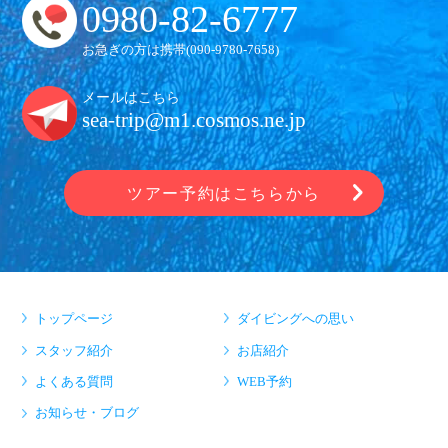
0980-82-6777
お急ぎの方は携帯(
090-9780-7658
)
メールはこちら
sea-trip@m1.cosmos.ne.jp
ツアー予約はこちらから
トップページ
ダイビングへの思い
スタッフ紹介
お店紹介
よくある質問
WEB予約
お知らせ・ブログ