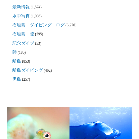
最新情報
(1,574)
水中写真
(1,036)
石垣島 ダイビング ログ
(3,276)
石垣島 陸
(595)
記念ダイブ
(53)
陸
(185)
離島
(853)
離島ダイビング
(462)
黒島
(257)