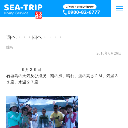
西へ・・・西へ・・・・
離島
2010年6月26日
             ６月２６日

石垣島の天気及び海況　南の風、晴れ、波の高さ２Ｍ、気温３
１度、水温２７度
