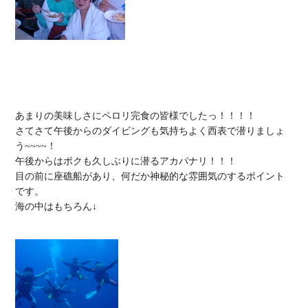
あまりの美味しさにペロリ完食の皆様でしたっ！！！！

さてさて午後からのダイビングも気持ちよく西表で潜りましょ
う~~~~！

午後からはボクも久しぶりに潜るアカパナリ！！！

目の前に座礁船があり、何だか神秘的な雰囲気のするポイント
です。

海の中はもちろん↓
