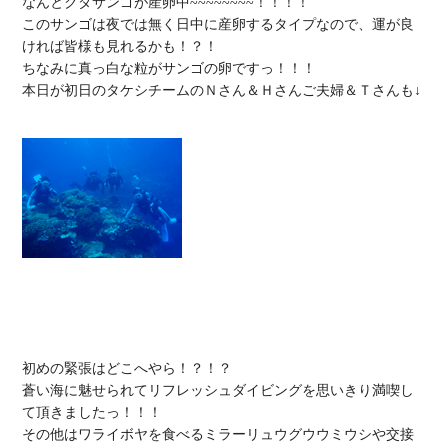
なんとクダサンゴが産卵中~~~~~~~~！！！！

このサンゴは夜では無く日中に産卵するタイプなので、運が良
ければ皆様も見れるかも！？！

ちなみに真っ白な粒がサンゴの卵ですっ！！！

本日が初日のタケシチームのＮさん＆Ｈさんご夫婦＆Ｔさんも↓

初めの緊張はどこへやら！？！？

蒼い海に魅せられてリフレッシュダイビングを思いきり満喫し
て頂きましたっ！！！

その他はワライボヤを食べるミラーリュウグウウミウシや交接