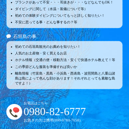
ブランクがあって不安・・・耳抜きが・・・などなんでもOK！
ダイビングに関して（水温・装備について等）
初めての体験ダイビングについてもっと詳しく知りたい！
不安に思ってる事・どんな事するの？等
石垣島の事
初めての石垣島観光のお薦めを知りたい！
人気のお土産物・安く買えるお店
ホテル情報（交通の便・移動方法・安くて快適ホテル教えて！等
この季節どんな服装を準備すれば良いか
離島情報（竹富島・黒島・小浜島・西表島・波照間島と八重山諸
島は島によって色んな顔があります！それぞれとっても素敵な島
ですよ！）
お電話はこちら
0980-82-6777
お急ぎの方は携帯(
090-9780-7658
)