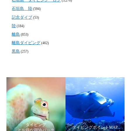
石垣島 ダイビング ログ
(3,276)
石垣島 陸
(594)
記念ダイブ
(53)
陸
(184)
離島
(853)
離島ダイビング
(462)
黒島
(257)
ダイビング
ダイビングポイントMAP
とお得な宿泊パック