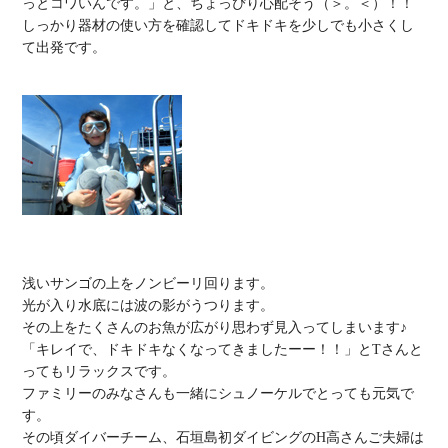
っとコワいんです。」と、ちょっぴり心配そう（＞。＜）！！

しっかり器材の使い方を確認してドキドキを少しでも小さくし
て出発です。

浅いサンゴの上をノンビーリ回ります。

光が入り水底には波の影がうつります。

その上をたくさんのお魚が広がり思わず見入ってしまいます♪

「キレイで、ドキドキなくなってきましたーー！！」とTさんと
ってもリラックスです。

ファミリーのみなさんも一緒にシュノーケルでとっても元気で
す。

その頃ダイバーチーム、石垣島初ダイビングのH高さんご夫婦は