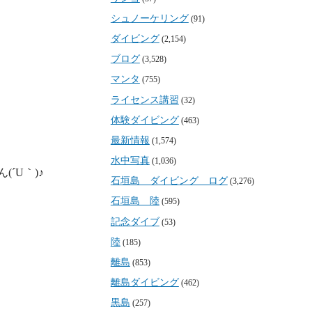
シュノーケリング
(91)
ダイビング
(2,154)
ブログ
(3,528)
マンタ
(755)
ライセンス講習
(32)
体験ダイビング
(463)
最新情報
(1,574)
水中写真
(1,036)
U｀)♪

石垣島 ダイビング ログ
(3,276)
石垣島 陸
(595)
記念ダイブ
(53)
陸
(185)
離島
(853)
離島ダイビング
(462)
黒島
(257)