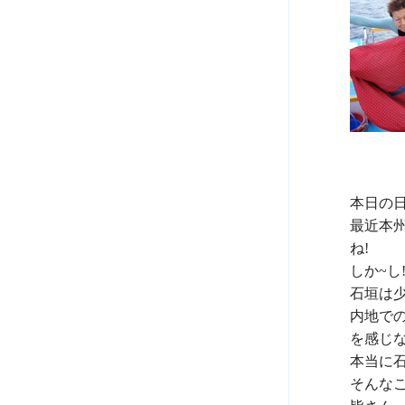
本日の日
最近本
ね!

しか~し!!
石垣は
内地で
を感じない
本当に石
そんなこ