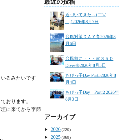
最近の投稿
近づいてきた～(￣▽
￣;)
2026年8月7日
台風対策ＤＡＹ🌀
2026年8
月6日
台風前に・・・㊗３５０
Dives㊗
2026年8月5日
ちびっ子Day Part3
2026年8
ているみたいです
月4日
ちびっ子Day Part２
2026年
8月3日
ております。

石垣に来てから季節
アーカイブ
2026
(220)
2025
(369)