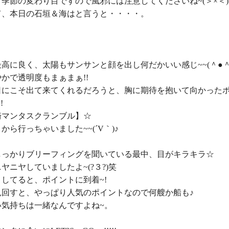
季節の変わり目ですので風邪には注意してくださいね~(＞×＜)!!
て、本日の石垣＆海はと言うと・・・・。

高に良く、太陽もサンサンと顔を出し何だかいい感じ~~(＾●＾)
かで透明度もまぁまぁ!!

日にこそ出て来てくれるだろうと、胸に期待を抱いて向かった


マンタスクランブル】☆

から行っちゃいました~~(´V｀)♪

しっかりブリーフィングを聞いている最中、目がキラキラ☆

ヤニヤしていましたよ~(?３?)笑

してると、ポイントに到着~!

回すと、やっぱり人気のポイントなので何艘か船も♪

気持ちは一緒なんですよね~。
