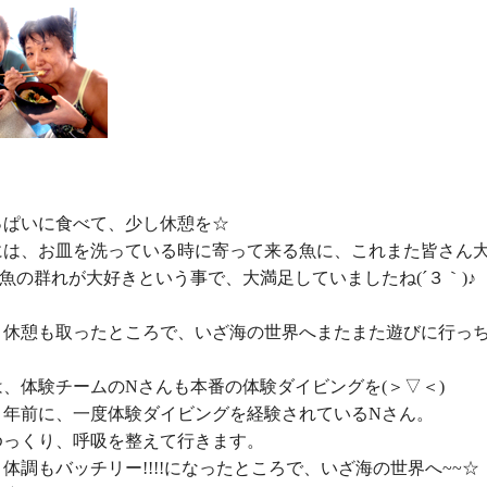
ぱいに食べて、少し休憩を☆

は、お皿を洗っている時に寄って来る魚に、これまた皆さん大興
魚の群れが大好きという事で、大満足していましたね(´３｀)♪

り休憩も取ったところで、いざ海の世界へまたまた遊びに行っち
、体験チームのNさんも本番の体験ダイビングを(＞▽＜)

５年前に、一度体験ダイビングを経験されているNさん。

っくり、呼吸を整えて行きます。

体調もバッチリー!!!!になったところで、いざ海の世界へ~~☆
