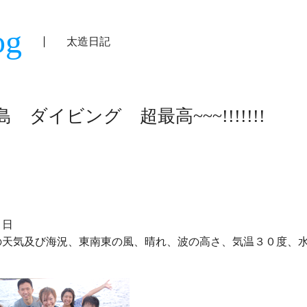
og
太造日記
島 ダイビング 超最高~~~!!!!!!!
日

の天気及び海況、東南東の風、晴れ、波の高さ、気温３０度、水