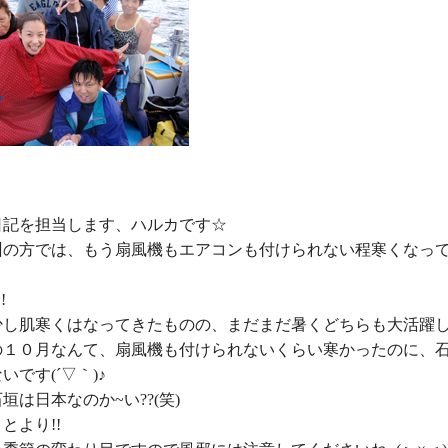
記を担当します、ハルカです☆

州の方では、もう扇風機もエアコンも付けられない程寒くなっ


少し肌寒くはなってきたものの、まだまだ暑くどちらも大活躍し
の１０月なんて、扇風機も付けられないくらい寒かったのに、
です(´▽｀)♪

垣は日本なのか~い??(笑)

とより!!
