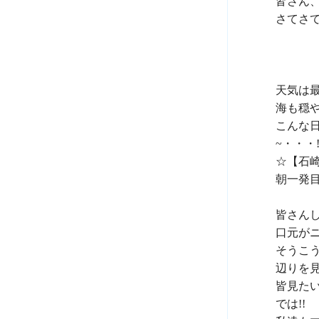
皆さん、
さてさ
天気は最
海も穏や
こんな
~・・・!!
☆【石崎
朝一発目
皆さん
口元がニ
そうこう
辺りを見
皆見たい
では!!
