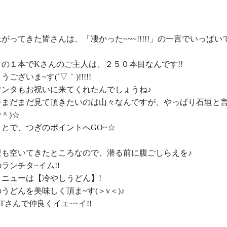
がってきた皆さんは、「凄かった~~~!!!!!」の一言でいっぱいで
の１本でKさんのご主人は、２５０本目なんです!!

ございま~す(´▽｀)!!!!!

ンタもお祝いに来てくれたんでしょうね♪

をまだまだ見て頂きたいのは山々なんですが、やっぱり石垣と
＾)☆

とで、つぎのポイントへGO~☆

も空いてきたところなので、潜る前に腹ごしらえを♪

ランチタ~イム!!

ニューは【冷やしうどん】!

うどんを美味しく頂ま~す(＞v＜)♪

Tさんで仲良くイェ~~イ!!
