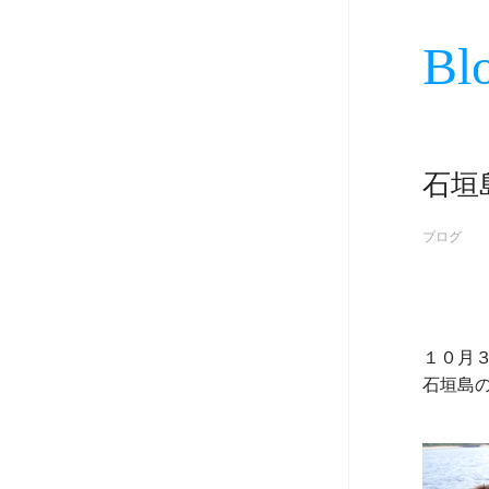
Bl
石垣
ブログ
１０月３
石垣島