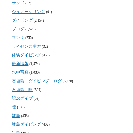
サンゴ
(37)
シュノーケリング
(91)
ダイビング
(2,154)
ブログ
(3,529)
マンタ
(755)
ライセンス講習
(32)
体験ダイビング
(463)
最新情報
(1,574)
水中写真
(1,036)
石垣島 ダイビング ログ
(3,276)
石垣島 陸
(595)
記念ダイブ
(53)
陸
(185)
離島
(853)
離島ダイビング
(462)
黒島