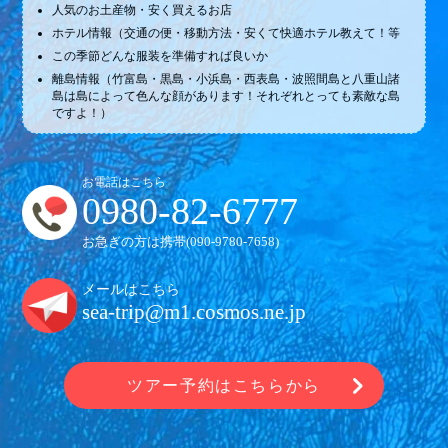
人気のお土産物・安く買えるお店
ホテル情報（交通の便・移動方法・安くて快適ホテル教えて！等
この季節どんな服装を準備すれば良いか
離島情報（竹富島・黒島・小浜島・西表島・波照間島と八重山諸
島は島によって色んな顔があります！それぞれとっても素敵な島
ですよ！）
お電話はこちら
0980-82-6777
お急ぎの方は携帯(
090-9780-7658
)
メールはこちら
sea-trip@m1.cosmos.ne.jp
ツアー予約はこちらから