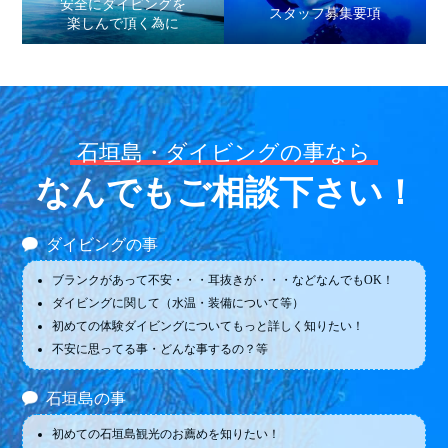
安全にダイビングを
スタッフ募集要項
楽しんで頂く為に
石垣島・ダイビングの事なら
なんでもご相談下さい！
ダイビングの事
ブランクがあって不安・・・耳抜きが・・・などなんでもOK！
ダイビングに関して（水温・装備について等）
初めての体験ダイビングについてもっと詳しく知りたい！
不安に思ってる事・どんな事するの？等
石垣島の事
初めての石垣島観光のお薦めを知りたい！