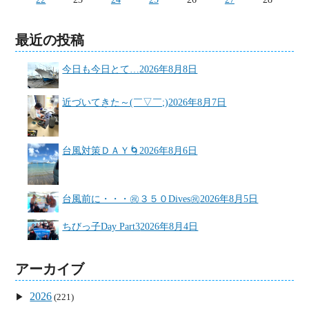
最近の投稿
今日も今日とて…
2026年8月8日
近づいてきた～(￣▽￣;)
2026年8月7日
台風対策ＤＡＹ🌀
2026年8月6日
台風前に・・・㊗３５０Dives㊗
2026年8月5日
ちびっ子Day Part3
2026年8月4日
アーカイブ
2026
(221)