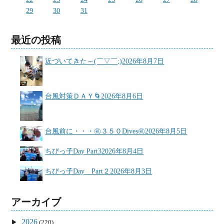
29
30
31
最近の投稿
近づいてきた～(￣▽￣;)
2026年8月7日
台風対策ＤＡＹ🌀
2026年8月6日
台風前に・・・㊗３５０Dives㊗
2026年8月5日
ちびっ子Day Part3
2026年8月4日
ちびっ子Day Part２
2026年8月3日
アーカイブ
2026
(220)