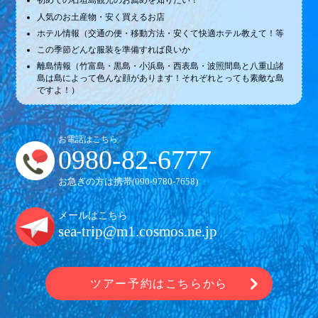
初めての石垣島観光のお薦めを知りたい！
人気のお土産物・安く買えるお店
ホテル情報（交通の便・移動方法・安くて快適ホテル教えて！等
この季節どんな服装を準備すれば良いか
離島情報（竹富島・黒島・小浜島・西表島・波照間島と八重山諸
島は島によって色んな顔があります！それぞれとっても素敵な島
ですよ！）
お電話はこちら
0980-82-6777
お急ぎの方は携帯(
090-9780-7658
)
メールはこちら
sea-trip@m1.cosmos.ne.jp
ツアー予約はこちらから