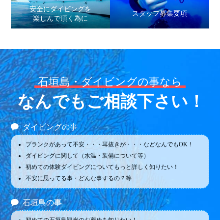
安全にダイビングを
スタッフ募集要項
楽しんで頂く為に
石垣島・ダイビングの事なら
なんでもご相談下さい！
ダイビングの事
ブランクがあって不安・・・耳抜きが・・・などなんでもOK！
ダイビングに関して（水温・装備について等）
初めての体験ダイビングについてもっと詳しく知りたい！
不安に思ってる事・どんな事するの？等
石垣島の事