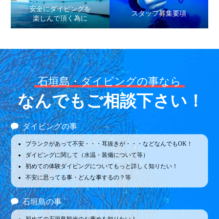
安全にダイビングを
スタッフ募集要項
楽しんで頂く為に
石垣島・ダイビングの事なら
なんでもご相談下さい！
ダイビングの事
ブランクがあって不安・・・耳抜きが・・・などなんでもOK！
ダイビングに関して（水温・装備について等）
初めての体験ダイビングについてもっと詳しく知りたい！
不安に思ってる事・どんな事するの？等
石垣島の事