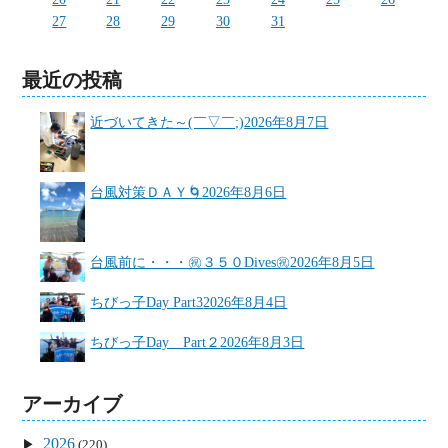
27
28
29
30
31
最近の投稿
近づいてきた～(￣▽￣;)
2026年8月7日
台風対策ＤＡＹ🌀
2026年8月6日
台風前に・・・㊗３５０Dives㊗
2026年8月5日
ちびっ子Day Part3
2026年8月4日
ちびっ子Day Part２
2026年8月3日
アーカイブ
2026
(220)