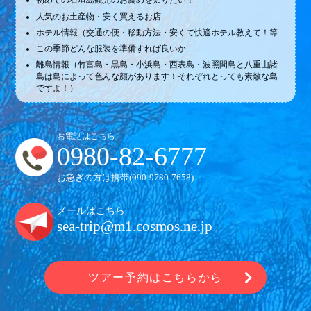
初めての石垣島観光のお薦めを知りたい！
人気のお土産物・安く買えるお店
ホテル情報（交通の便・移動方法・安くて快適ホテル教えて！等
この季節どんな服装を準備すれば良いか
離島情報（竹富島・黒島・小浜島・西表島・波照間島と八重山諸
島は島によって色んな顔があります！それぞれとっても素敵な島
ですよ！）
お電話はこちら
0980-82-6777
お急ぎの方は携帯(
090-9780-7658
)
メールはこちら
sea-trip@m1.cosmos.ne.jp
ツアー予約はこちらから