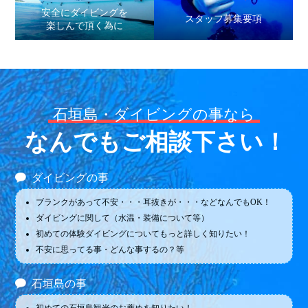
安全にダイビングを
スタッフ募集要項
楽しんで頂く為に
石垣島・ダイビングの事なら
なんでもご相談下さい！
ダイビングの事
ブランクがあって不安・・・耳抜きが・・・などなんでもOK！
ダイビングに関して（水温・装備について等）
初めての体験ダイビングについてもっと詳しく知りたい！
不安に思ってる事・どんな事するの？等
石垣島の事