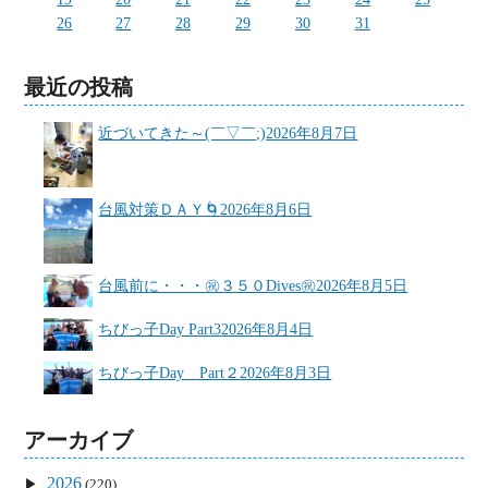
26
27
28
29
30
31
最近の投稿
近づいてきた～(￣▽￣;)
2026年8月7日
台風対策ＤＡＹ🌀
2026年8月6日
台風前に・・・㊗３５０Dives㊗
2026年8月5日
ちびっ子Day Part3
2026年8月4日
ちびっ子Day Part２
2026年8月3日
アーカイブ
2026
(220)