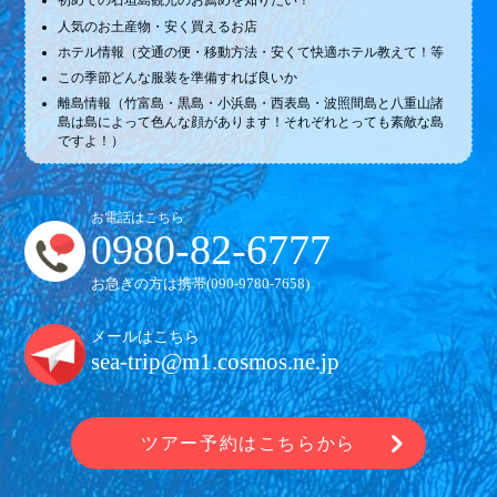
初めての石垣島観光のお薦めを知りたい！
人気のお土産物・安く買えるお店
ホテル情報（交通の便・移動方法・安くて快適ホテル教えて！等
この季節どんな服装を準備すれば良いか
離島情報（竹富島・黒島・小浜島・西表島・波照間島と八重山諸
島は島によって色んな顔があります！それぞれとっても素敵な島
ですよ！）
お電話はこちら
0980-82-6777
お急ぎの方は携帯(
090-9780-7658
)
メールはこちら
sea-trip@m1.cosmos.ne.jp
ツアー予約はこちらから