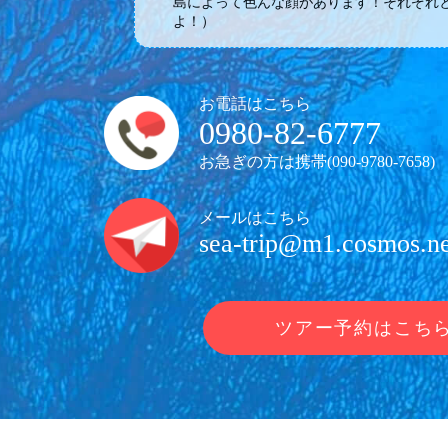
島によって色んな顔があります！それぞれ
よ！）
お電話はこちら
0980-82-6777
お急ぎの方は携帯(
090-9780-7658
)
メールはこちら
sea-trip@m1.cosmos.ne
ツアー予約はこち