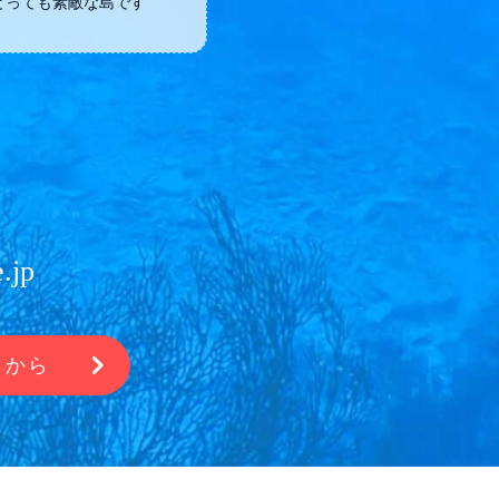
とっても素敵な島です
.jp
らから