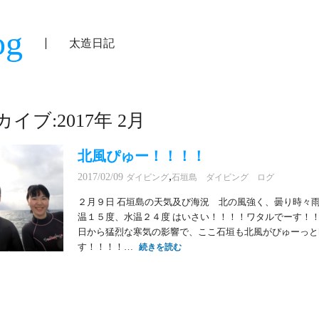
og
太造日記
イブ:2017年 2月
北風ぴゅー！！！！
,
2017/02/09
ダイビング
石垣島 ダイビング ログ
２月９日 石垣島の天気及び海況 北の風強く、曇り時々
温１５度、水温２４度 はいさい！！！！ワタルでーす！！
日から猛烈な寒気の影響で、ここ石垣も北風がぴゅーっと
す！！！！…
続きを読む