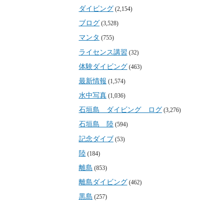
ダイビング
(2,154)
ブログ
(3,528)
マンタ
(755)
ライセンス講習
(32)
体験ダイビング
(463)
最新情報
(1,574)
水中写真
(1,036)
石垣島 ダイビング ログ
(3,276)
石垣島 陸
(594)
記念ダイブ
(53)
陸
(184)
離島
(853)
離島ダイビング
(462)
黒島
(257)