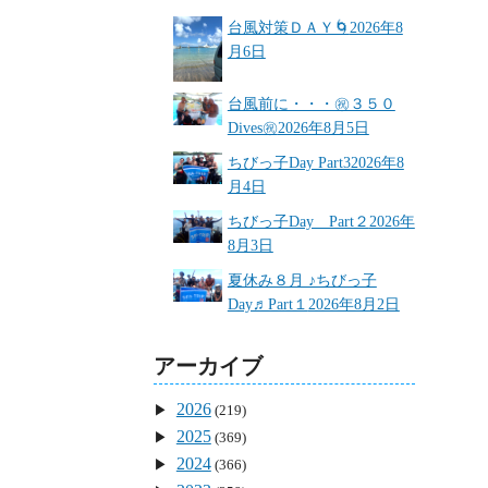
台風対策ＤＡＹ🌀
2026年8
月6日
台風前に・・・㊗３５０
Dives㊗
2026年8月5日
ちびっ子Day Part3
2026年8
月4日
ちびっ子Day Part２
2026年
8月3日
夏休み８月 ♪ちびっ子
Day♬Part１
2026年8月2日
アーカイブ
2026
(219)
2025
(369)
2024
(366)