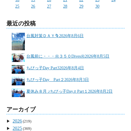
25
26
27
28
29
30
最近の投稿
台風対策ＤＡＹ🌀
2026年8月6日
台風前に・・・㊗３５０Dives㊗
2026年8月5日
ちびっ子Day Part3
2026年8月4日
ちびっ子Day Part２
2026年8月3日
夏休み８月 ♪ちびっ子Day♬Part１
2026年8月2日
アーカイブ
2026
(219)
2025
(369)