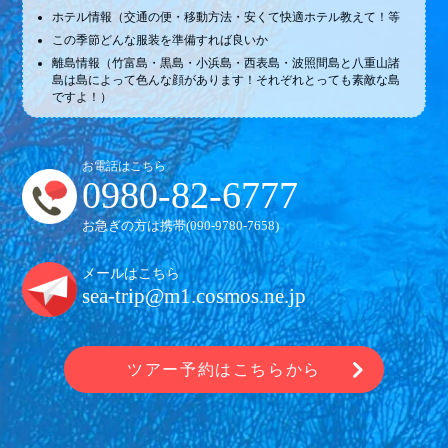
ホテル情報（交通の便・移動方法・安くて快適ホテル教えて！等
この季節どんな服装を準備すれば良いか
離島情報（竹富島・黒島・小浜島・西表島・波照間島と八重山諸
島は島によって色んな顔があります！それぞれとっても素敵な島
ですよ！）
お電話はこちら
0980-82-6777
お急ぎの方は携帯(
090-9780-7658
)
メールはこちら
sea-trip@m1.cosmos.ne.jp
ツアー予約はこちらから