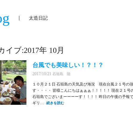
og
太造日記
イブ:2017年 10月
台風でも美味しい！？！？
2017/10/21
石垣島 陸
１０月２１日 石垣島の天気及び海況 現在台風２１号の
す・・・・ 皆様こんにちはぁぁぁ！！！！！ 現在２１号
石垣島でございまーーーーす！！！！ 昨日の午後の予報で
ギリ…
続きを読む