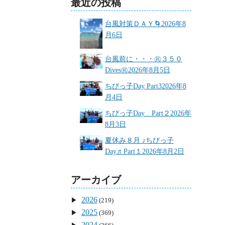
最近の投稿
台風対策ＤＡＹ🌀
2026年8
月6日
台風前に・・・㊗３５０
Dives㊗
2026年8月5日
ちびっ子Day Part3
2026年8
月4日
ちびっ子Day Part２
2026年
8月3日
夏休み８月 ♪ちびっ子
Day♬Part１
2026年8月2日
アーカイブ
2026
(219)
2025
(369)
2024