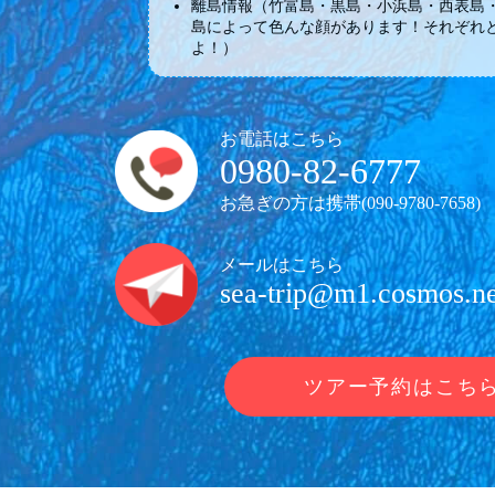
離島情報（竹富島・黒島・小浜島・西表島
島によって色んな顔があります！それぞれ
よ！）
お電話はこちら
0980-82-6777
お急ぎの方は携帯(
090-9780-7658
)
メールはこちら
sea-trip@m1.cosmos.ne
ツアー予約はこち