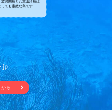
・波照間島と八重山諸島は
とっても素敵な島です
.jp
らから