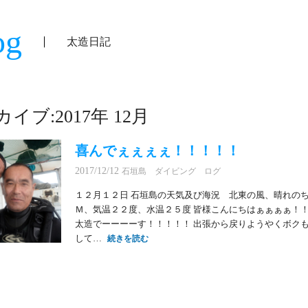
og
太造日記
イブ:2017年 12月
喜んでぇぇぇぇ！！！！！
2017/12/12
石垣島 ダイビング ログ
１２月１２日 石垣島の天気及び海況 北東の風、晴れの
Ｍ、気温２２度、水温２５度 皆様こんにちはぁぁぁぁ！！
太造でーーーーす！！！！！ 出張から戻りようやくボク
して…
続きを読む