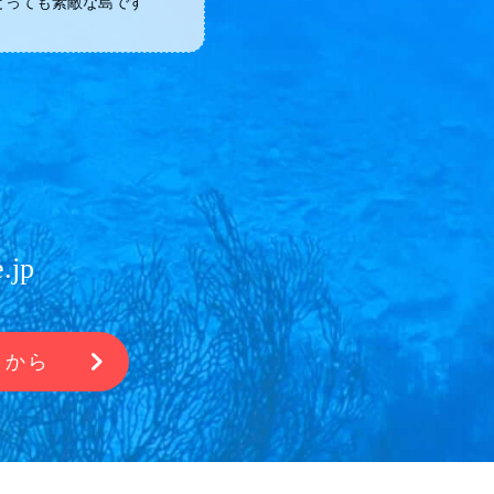
とっても素敵な島です
.jp
らから