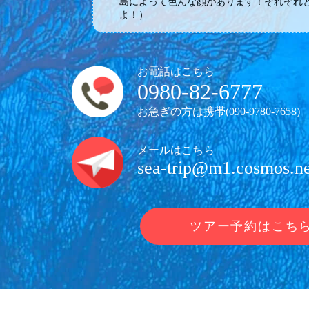
島によって色んな顔があります！それぞれ
よ！）
お電話はこちら
0980-82-6777
お急ぎの方は携帯(
090-9780-7658
)
メールはこちら
sea-trip@m1.cosmos.ne
ツアー予約はこち