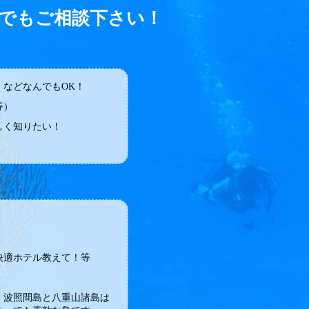
でもご相談下さい！
などなんでもOK！
等）
しく知りたい！
快適ホテル教えて！等
・波照間島と八重山諸島は