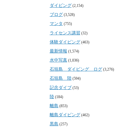
ダイビング
(2,154)
ブログ
(3,528)
マンタ
(755)
ライセンス講習
(32)
体験ダイビング
(463)
最新情報
(1,574)
水中写真
(1,036)
石垣島 ダイビング ログ
(3,276)
石垣島 陸
(594)
記念ダイブ
(53)
陸
(184)
離島
(853)
離島ダイビング
(462)
黒島
(257)