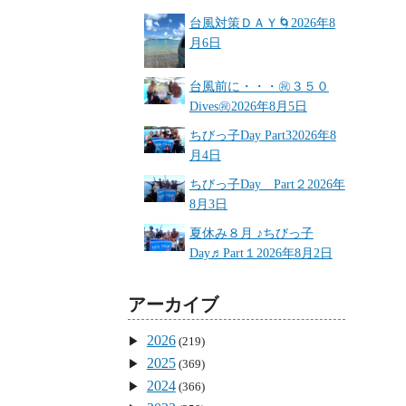
台風対策ＤＡＹ🌀
2026年8
月6日
台風前に・・・㊗３５０
Dives㊗
2026年8月5日
ちびっ子Day Part3
2026年8
月4日
ちびっ子Day Part２
2026年
8月3日
夏休み８月 ♪ちびっ子
Day♬Part１
2026年8月2日
アーカイブ
2026
(219)
2025
(369)
2024
(366)