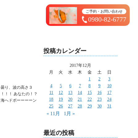
トップページ ＞ 太造日記
ご予約・お問い合わせ
0980-82-6777
投稿カレンダー
2017年12月
月
火
水
木
金
土
日
1
2
3
4
5
6
7
8
9
10
ち曇り、波の高さ３
11
12
13
14
15
16
17
！！！ あなたの！？
18
19
20
21
22
23
24
も海へドボーーーーン
25
26
27
28
29
30
31
« 11月
1月 »
最近の投稿