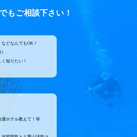
でもご相談下さい！
などなんでもOK！
等）
しく知りたい！
快適ホテル教えて！等
・波照間島と八重山諸島は