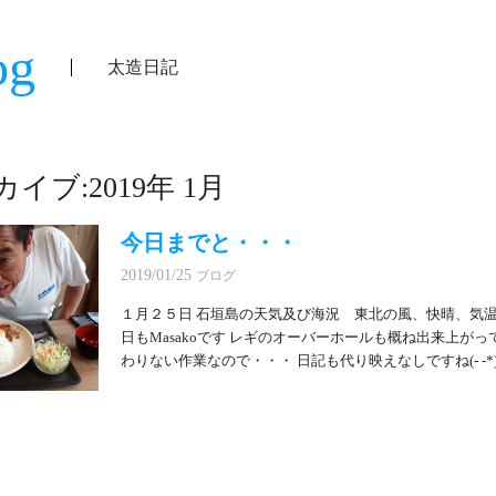
og
太造日記
イブ:2019年 1月
今日までと・・・
2019/01/25
ブログ
１月２５日 石垣島の天気及び海況 東北の風、快晴、気温
日もMasakoです レギのオーバーホールも概ね出来上がっ
わりない作業なので・・・ 日記も代り映えなしですね(- -*)