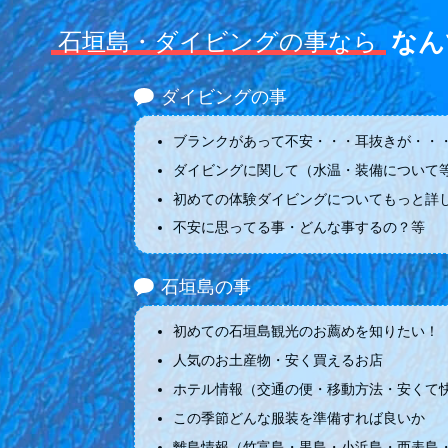
なん
石垣島・ダイビングの事なら
ダイビングの事
ブランクがあって不安・・・耳抜きが・・・
ダイビングに関して（水温・装備について
初めての体験ダイビングについてもっと詳
不安に思ってる事・どんな事するの？等
石垣島の事
初めての石垣島観光のお薦めを知りたい！
人気のお土産物・安く買えるお店
ホテル情報（交通の便・移動方法・安くて
この季節どんな服装を準備すれば良いか
離島情報（竹富島・黒島・小浜島・西表島