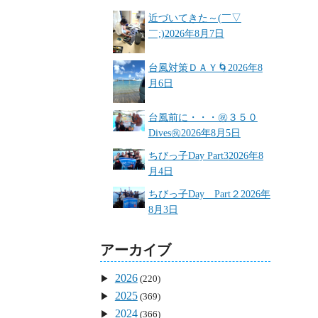
近づいてきた～(￣▽
￣;)
2026年8月7日
台風対策ＤＡＹ🌀
2026年8
月6日
台風前に・・・㊗３５０
Dives㊗
2026年8月5日
ちびっ子Day Part3
2026年8
月4日
ちびっ子Day Part２
2026年
8月3日
アーカイブ
2026
(220)
2025
(369)
2024
(366)