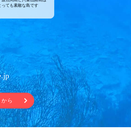
とっても素敵な島です
.jp
らから