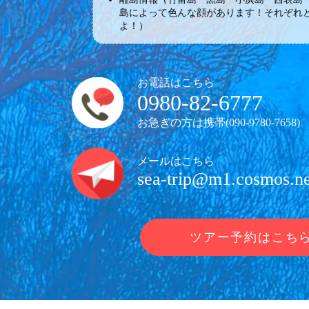
島によって色んな顔があります！それぞれ
よ！）
お電話はこちら
0980-82-6777
お急ぎの方は携帯(
090-9780-7658
)
メールはこちら
sea-trip@m1.cosmos.ne
ツアー予約はこち