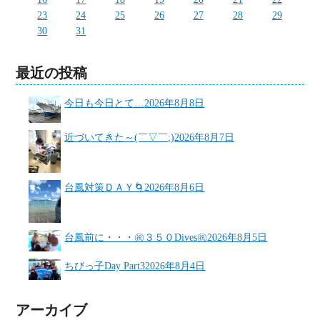
23
24
25
26
27
28
29
30
31
最近の投稿
今日も今日とて…
2026年8月8日
近づいてきた～(￣▽￣;)
2026年8月7日
台風対策ＤＡＹ🌀
2026年8月6日
台風前に・・・㊗３５０Dives㊗
2026年8月5日
ちびっ子Day Part3
2026年8月4日
アーカイブ