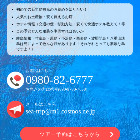
初めての石垣島観光のお薦めを知りたい！
人気のお土産物・安く買えるお店
ホテル情報（交通の便・移動方法・安くて快適ホテル教えて！等
この季節どんな服装を準備すれば良いか
離島情報（竹富島・黒島・小浜島・西表島・波照間島と八重山諸
島は島によって色んな顔があります！それぞれとっても素敵な島
ですよ！）
お電話はこちら
0980-82-6777
お急ぎの方は携帯(
090-9780-7658
)
メールはこちら
sea-trip@m1.cosmos.ne.jp
ツアー予約はこちらから