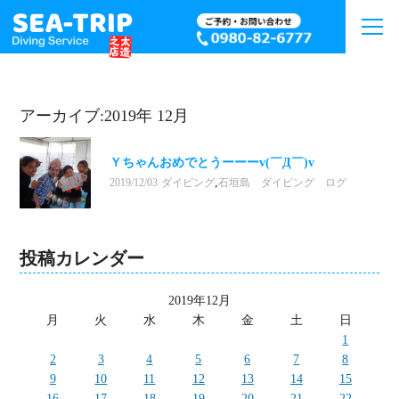
アーカイブ:2019年 12月
Ｙちゃんおめでとうーーーv(￣Д￣)v
,
2019/12/03
ダイビング
石垣島 ダイビング ログ
投稿カレンダー
2019年12月
月
火
水
木
金
土
日
1
2
3
4
5
6
7
8
9
10
11
12
13
14
15
16
17
18
19
20
21
22