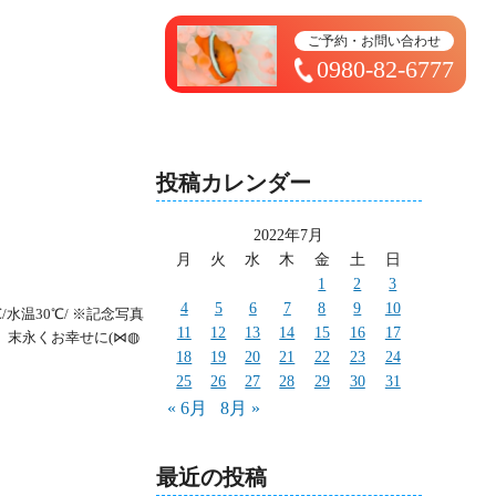
トップページ ＞ 太造日記
ご予約・お問い合わせ
0980-82-6777
投稿カレンダー
2022年7月
月
火
水
木
金
土
日
1
2
3
4
5
6
7
8
9
10
水温30℃/ ※記念写真
11
12
13
14
15
16
17
!! 末永くお幸せに(⋈◍
18
19
20
21
22
23
24
25
26
27
28
29
30
31
« 6月
8月 »
最近の投稿