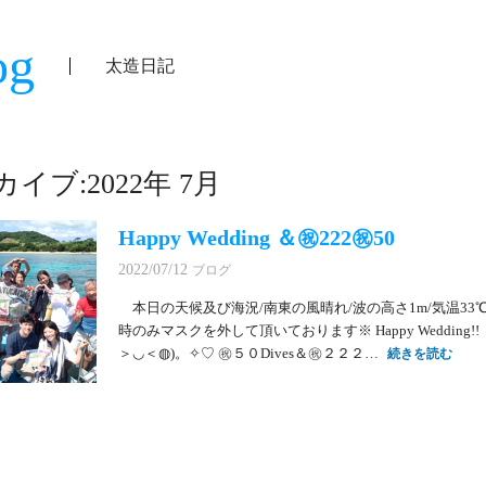
og
太造日記
イブ:2022年 7月
Happy Wedding ＆㊗222㊗50
2022/07/12
ブログ
本日の天候及び海況/南東の風晴れ/波の高さ1m/気温33℃/
時のみマスクを外して頂いております※ Happy Wedding
＞◡＜◍)。✧♡ ㊗５０Dives＆㊗２２２…
続きを読む