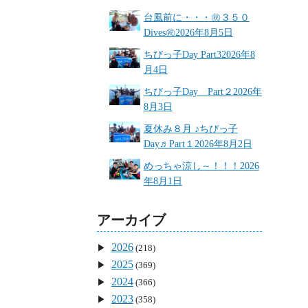
台風前に・・・㊗３５０
Dives㊗
2026年8月5日
ちびっ子Day Part3
2026年8
月4日
ちびっ子Day Part２
2026年
8月3日
夏休み８月 ♪ちびっ子
Day♬Part１
2026年8月2日
めっちゃ涼し～！！！
2026
年8月1日
アーカイブ
2026
(218)
2025
(369)
2024
(366)
2023
(358)