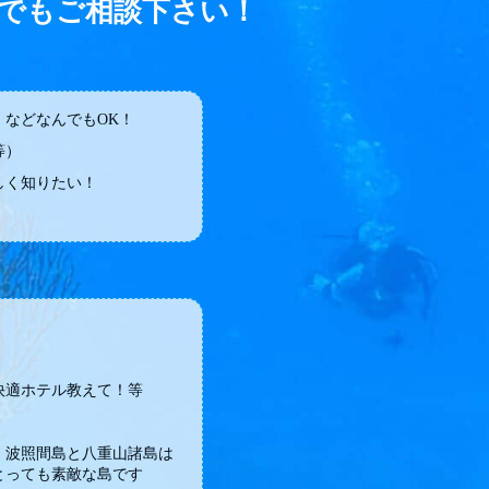
でもご相談下さい！
などなんでもOK！
等）
しく知りたい！
快適ホテル教えて！等
・波照間島と八重山諸島は
とっても素敵な島です