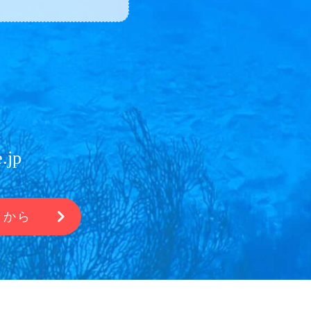
.jp
らから