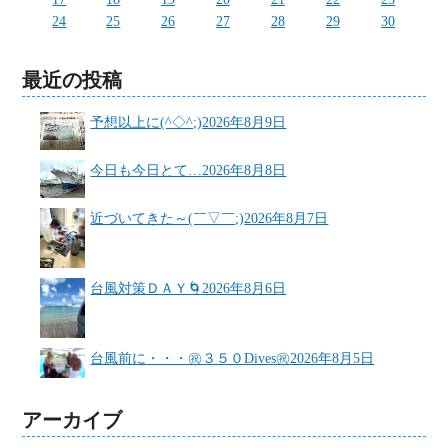
24
25
26
27
28
29
30
最近の投稿
予想以上に(^◇^;)
2026年8月9日
今日も今日とて…
2026年8月8日
近づいてきた～(￣▽￣;)
2026年8月7日
台風対策ＤＡＹ🌀
2026年8月6日
台風前に・・・㊗３５０Dives㊗
2026年8月5日
アーカイブ