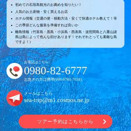
初めての石垣島観光のお薦めを知りたい！
人気のお土産物・安く買えるお店
ホテル情報（交通の便・移動方法・安くて快適ホテル教えて！等
この季節どんな服装を準備すれば良いか
離島情報（竹富島・黒島・小浜島・西表島・波照間島と八重山諸
島は島によって色んな顔があります！それぞれとっても素敵な島
ですよ！）
お電話はこちら
0980-82-6777
お急ぎの方は携帯(
090-9780-7658
)
メールはこちら
sea-trip@m1.cosmos.ne.jp
ツアー予約はこちらから