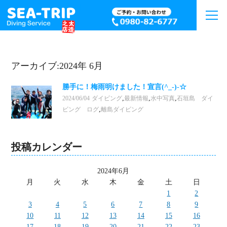
アーカイブ:2024年 6月
勝手に！梅雨明けました！宣言(^_-)-☆
,
,
,
2024/06/04
ダイビング
最新情報
水中写真
石垣島 ダイ
,
ビング ログ
離島ダイビング
投稿カレンダー
2024年6月
月
火
水
木
金
土
日
1
2
3
4
5
6
7
8
9
10
11
12
13
14
15
16
17
18
19
20
21
22
23