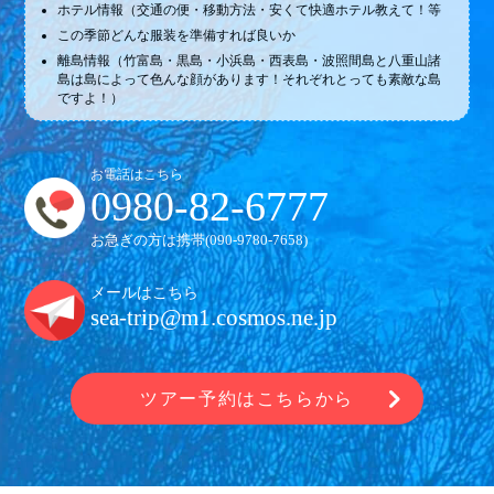
ホテル情報（交通の便・移動方法・安くて快適ホテル教えて！等
この季節どんな服装を準備すれば良いか
離島情報（竹富島・黒島・小浜島・西表島・波照間島と八重山諸
島は島によって色んな顔があります！それぞれとっても素敵な島
ですよ！）
お電話はこちら
0980-82-6777
お急ぎの方は携帯(
090-9780-7658
)
メールはこちら
sea-trip@m1.cosmos.ne.jp
ツアー予約はこちらから