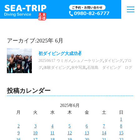
アーカイブ:2025年 6月
初ダイビング大成功✌
,
,
,
2025/06/17
ウミガメ
シュノーケリング
ダイビング
ブロ
,
,
,
グ
体験ダイビング
水中写真
石垣島 ダイビング ログ
投稿カレンダー
2025年6月
月
火
水
木
金
土
日
1
2
3
4
5
6
7
8
9
10
11
12
13
14
15
16
17
18
19
20
21
22