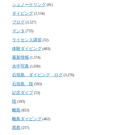
シュノーケリング
(91)
ダイビング
(2,154)
ブログ
(3,527)
マンタ
(755)
ライセンス講習
(32)
体験ダイビング
(463)
最新情報
(1,574)
水中写真
(1,036)
石垣島 ダイビング ログ
(3,276)
石垣島 陸
(593)
記念ダイブ
(53)
陸
(183)
離島
(853)
離島ダイビング
(462)
黒島
(257)