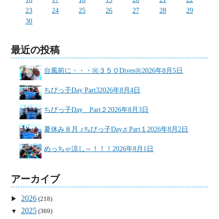
23
24
25
26
27
28
29
30
最近の投稿
台風前に・・・㊗３５０Dives㊗
2026年8月5日
ちびっ子Day Part3
2026年8月4日
ちびっ子Day Part２
2026年8月3日
夏休み８月 ♪ちびっ子Day♬Part１
2026年8月2日
めっちゃ涼し～！！！
2026年8月1日
アーカイブ
2026
(218)
2025
(369)