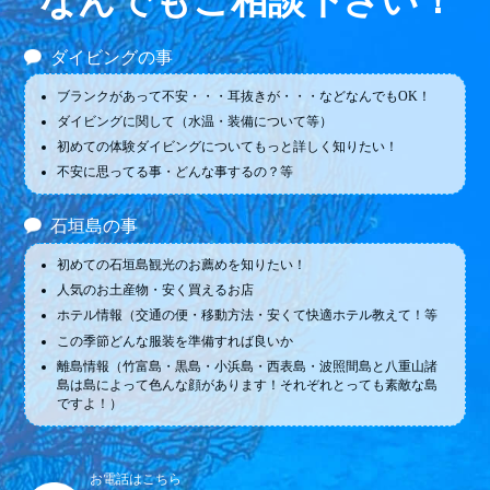
なんでもご相談下さい！
ダイビングの事
ブランクがあって不安・・・耳抜きが・・・などなんでもOK！
ダイビングに関して（水温・装備について等）
初めての体験ダイビングについてもっと詳しく知りたい！
不安に思ってる事・どんな事するの？等
石垣島の事
初めての石垣島観光のお薦めを知りたい！
人気のお土産物・安く買えるお店
ホテル情報（交通の便・移動方法・安くて快適ホテル教えて！等
この季節どんな服装を準備すれば良いか
離島情報（竹富島・黒島・小浜島・西表島・波照間島と八重山諸
島は島によって色んな顔があります！それぞれとっても素敵な島
ですよ！）
お電話はこちら