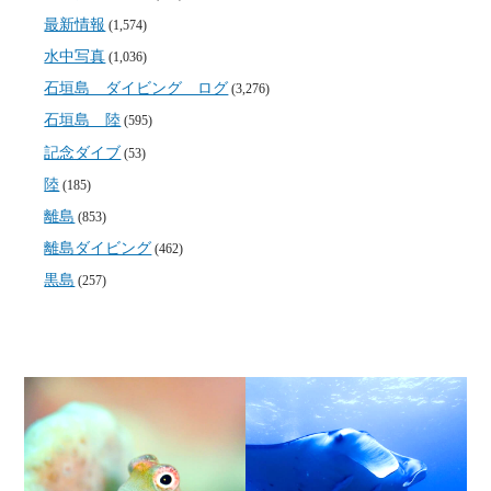
最新情報
(1,574)
水中写真
(1,036)
石垣島 ダイビング ログ
(3,276)
石垣島 陸
(595)
記念ダイブ
(53)
陸
(185)
離島
(853)
離島ダイビング
(462)
黒島
(257)