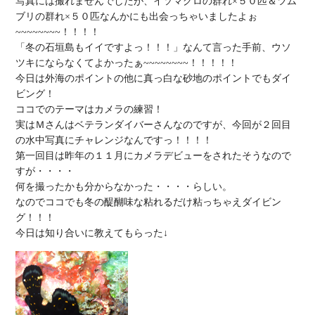
写真には撮れませんでしたが、イソマグロの群れ×５０匹＆ツム
ブリの群れ×５０匹なんかにも出会っちゃいましたよぉ
~~~~~~~~！！！！

「冬の石垣島もイイですよっ！！！」なんて言った手前、ウソ
ツキにならなくてよかったぁ~~~~~~~~！！！！！

今日は外海のポイントの他に真っ白な砂地のポイントでもダイ
ビング！

ココでのテーマはカメラの練習！

実はＭさんはベテランダイバーさんなのですが、今回が２回目
の水中写真にチャレンジなんですっ！！！！

第一回目は昨年の１１月にカメラデビューをされたそうなので
すが・・・・

何を撮ったかも分からなかった・・・・らしい。

なのでココでも冬の醍醐味な粘れるだけ粘っちゃえダイビン
グ！！！
