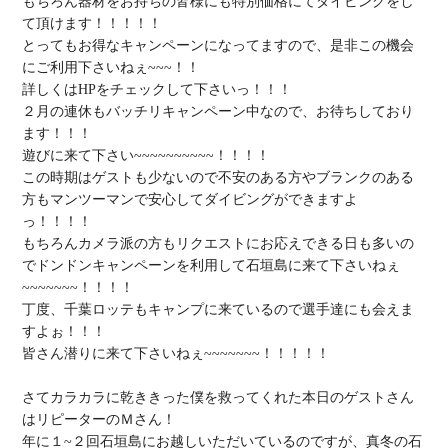
もちろん器材をお持ちの皆様にも特別価格にてダイビングをし
て頂けます！！！！！

とってもお得なキャンペーンになってますので、是非この機会
にご利用下さいねぇ~~~！！

詳しくはHPをチェックして下さいっ！！！

２月の連休もバッチリキャンペーン中なので、お待ちしており
ます！！！

遊びに来て下さい~~~~~~~~~~！！！！

この時期はゲストも少ないので不安のある方やブランクのある
方もマンツーマンで安心してダイビングができますよ
っ！！！！

もちろんカメラ派の方もリクエストにお応えできる日も多いの
でドンドンキャンペーンを利用して石垣島に来て下さいねぇ
~~~~~~~！！！！

丁度、千葉ロッテもキャンプに来ているので選手達にも会えま
すよぉ！！！

皆さん潜りに来て下さいねぇ~~~~~~~！！！！！

さてカラカラに乾ききった僕を救ってくれた本日のゲストさん
はリピーターのＭさん！

年に１~２回石垣島にお越しいただいているのですが、真冬の石