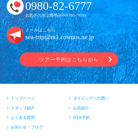
0980-82-6777
お急ぎの方は携帯(
090-9780-7658
)
メールはこちら
sea-trip@m1.cosmos.ne.jp
ツアー予約はこちらから
トップページ
ダイビングへの思い
スタッフ紹介
お店紹介
よくある質問
WEB予約
お知らせ・ブログ