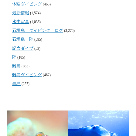
体験ダイビング
(463)
最新情報
(1,574)
水中写真
(1,036)
石垣島 ダイビング ログ
(3,276)
石垣島 陸
(595)
記念ダイブ
(53)
陸
(185)
離島
(853)
離島ダイビング
(462)
黒島
(257)