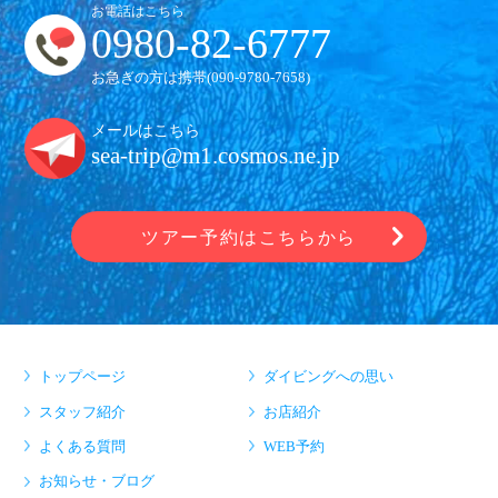
お電話はこちら
0980-82-6777
お急ぎの方は携帯(
090-9780-7658
)
メールはこちら
sea-trip@m1.cosmos.ne.jp
ツアー予約はこちらから
トップページ
ダイビングへの思い
スタッフ紹介
お店紹介
よくある質問
WEB予約
お知らせ・ブログ