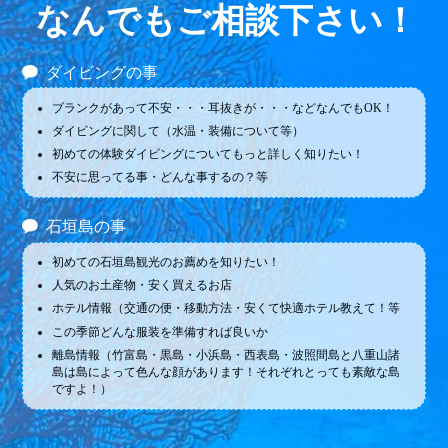
なんでもご相談下さい！
ダイビングの事
ブランクがあって不安・・・耳抜きが・・・などなんでもOK！
ダイビングに関して（水温・装備について等）
初めての体験ダイビングについてもっと詳しく知りたい！
不安に思ってる事・どんな事するの？等
石垣島の事
初めての石垣島観光のお薦めを知りたい！
人気のお土産物・安く買えるお店
ホテル情報（交通の便・移動方法・安くて快適ホテル教えて！等
この季節どんな服装を準備すれば良いか
離島情報（竹富島・黒島・小浜島・西表島・波照間島と八重山諸
島は島によって色んな顔があります！それぞれとっても素敵な島
ですよ！）