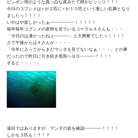
ピンポン球のような真っ白な産みたて卵がビッシリ！！！

今日のコブシメは♀が２匹に♂が１０匹という激しい乱舞となり
ましたっ！！！！

いやはや楽しかったぁ~~~~~~~~~~！！！！！

毎年毎年コブシメの産卵を見ているコーラルＡさんも・・・

「今日のは凄かったねぇ~~~~~~」と大興奮でしたっ！！！！

さて午後からはＡさんが・・・・

「今年に入ってからまだマンタを見てないなぁ・・・」との事
だったので昨日に引き続き黒島へＧＯ~~~~~~！！！！

遠目ではありますが、マンタの姿を確認~~~~~~~！！！！

しかも３匹も！？！？
