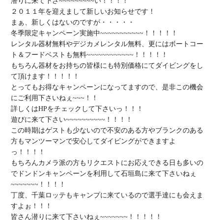
潜りに来て下さ~~~~~~~~~い！！！！

２０１１年を迎えまして新しいお知らせです！

まぁ、新しくはないのですが・・・・・

冬季限定キャンペーン実施中~~~~~~~~~~~！！！！！

レンタル器材無料やデジカメレンタル無料、更にはボートコー
ト＆フードベストも無料~~~~~~~~~~~~！！！！！

もちろん器材をお持ちの皆様にも特別価格にてダイビングをし
て頂けます！！！！！

とってもお得なキャンペーンになってますので、是非この機会
にご利用下さいねぇ~~~！！

詳しくはHPをチェックして下さいっ！！！

遊びに来て下さい~~~~~~~~~~！！！！

この時期はゲストも少ないので不安のある方やブランクのある
方もマンツーマンで安心してダイビングができますよ
っ！！！！

もちろんカメラ派の方もリクエストにお応えできる日も多いの
でドンドンキャンペーンを利用して石垣島に来て下さいねぇ
~~~~~~~！！！！

丁度、千葉ロッテもキャンプに来ているので選手達にも会えま
すよぉ！！！

皆さん潜りに来て下さいねぇ~~~~~~~！！！！！
