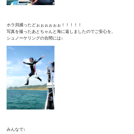
ホラ貝捕ったどぉぉぉぉぉぉ！！！！！

写真を撮ったあとちゃんと海に返しましたのでご安心を。
