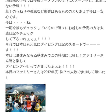
現段階の予報では今後ブーメランのようにUターンをし、直撃は
ない予報！！！

若干のうねりや強風など影響はあるもののとりあえず今は一安
心です。

今は・・・・ね。

一応今後もチェックしていくので近々にお越しの予定の方は太
造日記をチェック

して下さいねぇぇぇ！！！！

それでは本日も元気にダイビング日記のスタートでーーーー
す！！！

本日は夏休みならぬ秋休みでこの時期には珍しくファミリーさ
ん達と楽しく

ダイビングへ行ってきましたぁぁぁ！！！！

本日のファミリーさんは2012年度1位？の人数で参加して頂いた