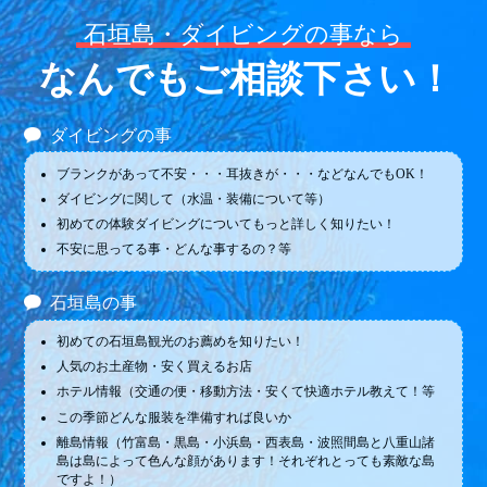
石垣島・ダイビングの事なら
なんでもご相談下さい！
ダイビングの事
ブランクがあって不安・・・耳抜きが・・・などなんでもOK！
ダイビングに関して（水温・装備について等）
初めての体験ダイビングについてもっと詳しく知りたい！
不安に思ってる事・どんな事するの？等
石垣島の事
初めての石垣島観光のお薦めを知りたい！
人気のお土産物・安く買えるお店
ホテル情報（交通の便・移動方法・安くて快適ホテル教えて！等
この季節どんな服装を準備すれば良いか
離島情報（竹富島・黒島・小浜島・西表島・波照間島と八重山諸
島は島によって色んな顔があります！それぞれとっても素敵な島
ですよ！）