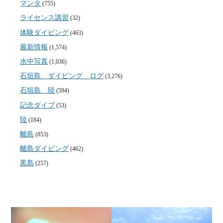
マンタ
(755)
ライセンス講習
(32)
体験ダイビング
(463)
最新情報
(1,574)
水中写真
(1,036)
石垣島 ダイビング ログ
(3,276)
石垣島 陸
(594)
記念ダイブ
(53)
陸
(184)
離島
(853)
離島ダイビング
(462)
黒島
(257)