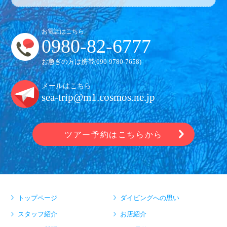
お電話はこちら
0980-82-6777
お急ぎの方は携帯(
090-9780-7658
)
メールはこちら
sea-trip@m1.cosmos.ne.jp
ツアー予約はこちらから
トップページ
ダイビングへの思い
スタッフ紹介
お店紹介