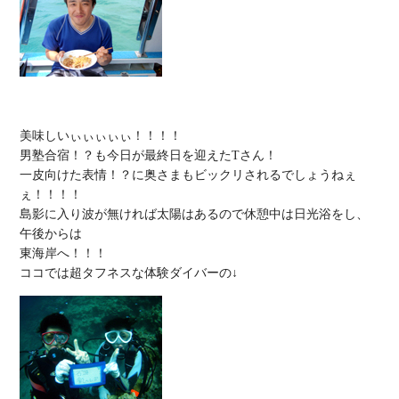
美味しいぃぃぃぃぃ！！！！

男塾合宿！？も今日が最終日を迎えたTさん！

一皮向けた表情！？に奥さまもビックリされるでしょうねぇ
ぇ！！！！

島影に入り波が無ければ太陽はあるので休憩中は日光浴をし、
午後からは

東海岸へ！！！
