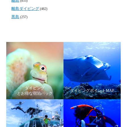
離島
(853)
離島ダイビング
(462)
黒島
(257)
ダイビング
ダイビングポイントMAP
とお得な宿泊パック