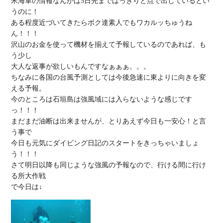
米海軍の情報なんかは5日先まではっきりと点で出しているとい
うのに！

ある程度近づいてきたらボク達素人でもワカルッちゅうね
ん！！！

沢山のお金を使って機材を揃えて予報しているのであれば、も
う少し

大人な返事が欲しいもんですなぁぁぁ。。。

ちなみに各国の台風予測としては今後急速に東よりに向きを変
える予報。

今のところは石垣島は強風域には入らないような感じです
っ！！！

まだまだ油断は出来ませんが、とりあえず今日も一安心！と言
う事で

今日も元気にダイビング日記のスタートをきっちゃいましょ
う！！！

さて明日以降も同じような強風の予報なので、行ける間に行け
る所大作戦
