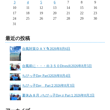
3
4
5
6
7
8
9
10
11
12
13
14
15
16
17
18
19
20
21
22
23
24
25
26
27
28
29
30
31
最近の投稿
台風対策ＤＡＹ🌀
2026年8月6日
台風前に・・・㊗３５０Dives㊗
2026年8月5日
ちびっ子Day Part3
2026年8月4日
ちびっ子Day Part２
2026年8月3日
夏休み８月 ♪ちびっ子Day♬Part１
2026年8月2日