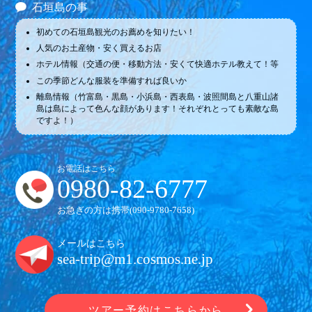
石垣島の事
初めての石垣島観光のお薦めを知りたい！
人気のお土産物・安く買えるお店
ホテル情報（交通の便・移動方法・安くて快適ホテル教えて！等
この季節どんな服装を準備すれば良いか
離島情報（竹富島・黒島・小浜島・西表島・波照間島と八重山諸
島は島によって色んな顔があります！それぞれとっても素敵な島
ですよ！）
お電話はこちら
0980-82-6777
お急ぎの方は携帯(
090-9780-7658
)
メールはこちら
sea-trip@m1.cosmos.ne.jp
ツアー予約はこちらから