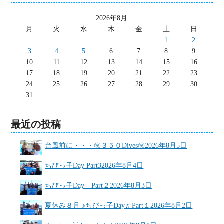
2026年8月
月
火
水
木
金
土
日
1
2
3
4
5
6
7
8
9
10
11
12
13
14
15
16
17
18
19
20
21
22
23
24
25
26
27
28
29
30
31
最近の投稿
台風前に・・・㊗３５０Dives㊗
2026年8月5日
ちびっ子Day Part3
2026年8月4日
ちびっ子Day Part２
2026年8月3日
夏休み８月 ♪ちびっ子Day♬Part１
2026年8月2日