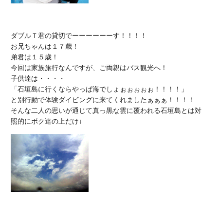
ダブルＴ君の貸切でーーーーーーす！！！！

お兄ちゃんは１７歳！

弟君は１５歳！

今回は家族旅行なんですが、ご両親はバス観光へ！

子供達は・・・・

「石垣島に行くならやっぱ海でしょぉぉぉぉぉ！！！！」

と別行動で体験ダイビングに来てくれましたぁぁぁ！！！！

そんな二人の思いが通じて真っ黒な雲に覆われる石垣島とは対