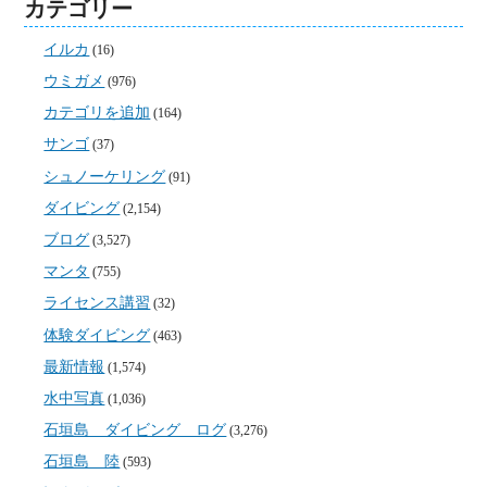
カテゴリー
イルカ
(16)
ウミガメ
(976)
カテゴリを追加
(164)
サンゴ
(37)
シュノーケリング
(91)
ダイビング
(2,154)
ブログ
(3,527)
マンタ
(755)
ライセンス講習
(32)
体験ダイビング
(463)
最新情報
(1,574)
水中写真
(1,036)
石垣島 ダイビング ログ
(3,276)
石垣島 陸
(593)