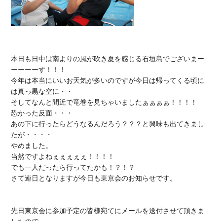
本日も日中は南よりの風が吹き夏を感じる石垣島でございまー
ーーーーす！！！

今年は本当にいいお天気が多いのですが今日は帰ってくる頃に
は真っ黒な空に・・

そしてなんと間近で竜巻を見ちゃいましたぁぁぁぁ！！！！

恐かった反面・・・

あの下に行ったらどうなるんだろう？？？と興味も出てきまし
たが・・・・

やめました。

当然ですよねぇぇぇぇぇ！！！！

でも一人だったら行ってたかも！？！？

さて連日となりますが今日も東京会のお知らせです。

先日
東京会に参加予定の皆様宛てにメール
を送付させて頂きま