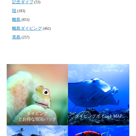
記念ダイブ
(53)
陸
(183)
離島
(853)
離島ダイビング
(462)
黒島
(257)
ダイビング
ダイビングポイントMAP
とお得な宿泊パック