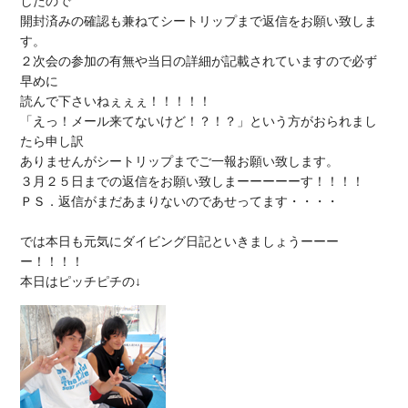
したので

開封済みの確認も兼ねてシートリップまで返信をお願い致しま
す。

２次会の参加の有無や当日の詳細が記載されていますので必ず
早めに

読んで下さいねぇぇぇ！！！！！

「えっ！メール来てないけど！？！？」という方がおられまし
たら申し訳

３月２５日までの返信
をお願い致しまーーーーーす！！！！

ＰＳ．
返信がまだあまりないのであせってます
・・・・

では本日も元気にダイビング日記といきましょうーーー
ー！！！！
