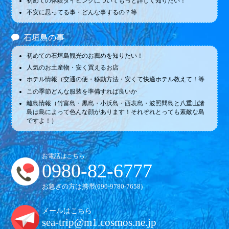
初めての体験ダイビングについてもっと詳しく知りたい！
不安に思ってる事・どんな事するの？等
石垣島の事
初めての石垣島観光のお薦めを知りたい！
人気のお土産物・安く買えるお店
ホテル情報（交通の便・移動方法・安くて快適ホテル教えて！等
この季節どんな服装を準備すれば良いか
離島情報（竹富島・黒島・小浜島・西表島・波照間島と八重山諸
島は島によって色んな顔があります！それぞれとっても素敵な島
ですよ！）
お電話はこちら
0980-82-6777
お急ぎの方は携帯(
090-9780-7658
)
メールはこちら
sea-trip@m1.cosmos.ne.jp