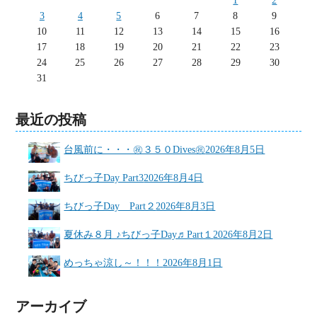
1
2
3
4
5
6
7
8
9
10
11
12
13
14
15
16
17
18
19
20
21
22
23
24
25
26
27
28
29
30
31
最近の投稿
台風前に・・・㊗３５０Dives㊗
2026年8月5日
ちびっ子Day Part3
2026年8月4日
ちびっ子Day Part２
2026年8月3日
夏休み８月 ♪ちびっ子Day♬Part１
2026年8月2日
めっちゃ涼し～！！！
2026年8月1日
アーカイブ