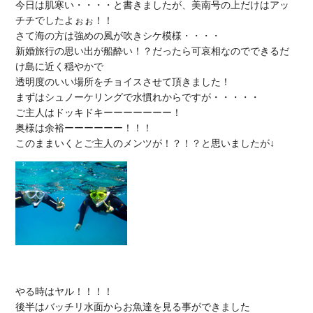
今日は肌寒い・・・・と書きましたが、美南号の上だけはアッ
チチでしたよぉぉ！！

さて海の方は強めの風が吹きシケ模様・・・・

新婚旅行の思い出が船酔い！？だったら可哀相なのでできるだ
け島に近く穏やかで

透明度のいい場所をチョイスさせて頂きました！

まずはシュノーケリングで水慣れからですが・・・・・

ご主人はドッキドキーーーーーーー！

奥様は余裕ーーーーーー！！！

やる時はヤル！！！！

後半はバッチリ水面からお魚達を見る事ができました