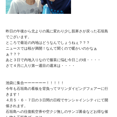
昨日の午後から北よりの風に変わり少し肌寒さが戻った石垣島
でございます。

ところで最近の内地はどうなんでしょうねぇ？？？

ニュースでは桜が満開！なんて聞くので暖かいのかなぁ
ぁ？？？

あと３日で内地入りなので服装に悩む今日この頃・・・・

さて４月に入り第一週目の週末は・・・・

池袋に集合ーーーーーー！！！！！

今年も石垣島の看板を背負ってマリンダイビングフェアーに行
きます！

４月５・６・７日の３日間の日程でサンシャインシティにて開
催されます。

石垣島への往復航空券や空クジ無しのサンゴ募金などお得な催