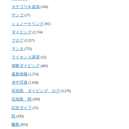
カテゴリを追加
(164)
サンゴ
(37)
シュノーケリング
(91)
ダイビング
(2,154)
ブログ
(3,527)
マンタ
(755)
ライセンス講習
(32)
体験ダイビング
(463)
最新情報
(1,574)
水中写真
(1,036)
石垣島 ダイビング ログ
(3,276)
石垣島 陸
(593)
記念ダイブ
(53)
陸
(183)
離島
(853)