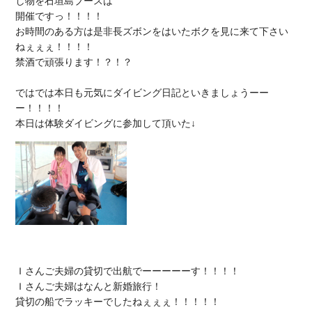
し物を石垣島ブースは

開催ですっ！！！！

お時間のある方は是非長ズボンをはいたボクを見に来て下さい
ねぇぇぇ！！！！

禁酒で頑張ります！？！？

ではでは本日も元気にダイビング日記といきましょうーー
ー！！！！

Ｉさんご夫婦の貸切で出航でーーーーーす！！！！

Ｉさんご夫婦はなんと新婚旅行！

貸切の船でラッキーでしたねぇぇぇ！！！！！
