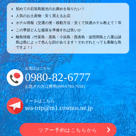
初めての石垣島観光のお薦めを知りたい！
人気のお土産物・安く買えるお店
ホテル情報（交通の便・移動方法・安くて快適ホテル教えて！等
この季節どんな服装を準備すれば良いか
離島情報（竹富島・黒島・小浜島・西表島・波照間島と八重山諸
島は島によって色んな顔があります！それぞれとっても素敵な島
ですよ！）
お電話はこちら
0980-82-6777
お急ぎの方は携帯(
090-9780-7658
)
メールはこちら
sea-trip@m1.cosmos.ne.jp
ツアー予約はこちらから