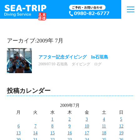
アーカイブ:2009年 7月
アフター記念ダイビング In石垣島
2009/07/10
石垣島 ダイビング ログ
投稿カレンダー
2009年7月
月
火
水
木
金
土
日
1
2
3
4
5
6
7
8
9
10
11
12
13
14
15
16
17
18
19
20
21
22
23
24
25
26