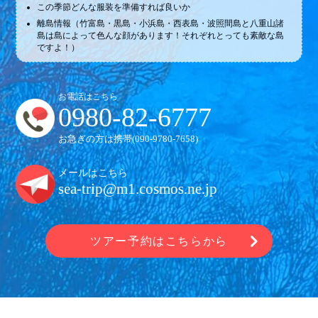
この季節どんな服装を準備すれば良いか
離島情報（竹富島・黒島・小浜島・西表島・波照間島と八重山諸
島は島によって色んな顔があります！それぞれとっても素敵な島
ですよ！）
お電話はこちら
0980-82-6777
お急ぎの方は携帯(
090-9780-7658
)
メールはこちら
sea-trip@m1.cosmos.ne.jp
ツアー予約はこちらから