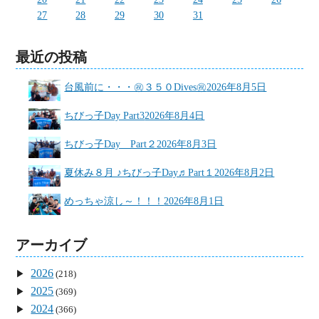
27
28
29
30
31
最近の投稿
台風前に・・・㊗３５０Dives㊗
2026年8月5日
ちびっ子Day Part3
2026年8月4日
ちびっ子Day Part２
2026年8月3日
夏休み８月 ♪ちびっ子Day♬Part１
2026年8月2日
めっちゃ涼し～！！！
2026年8月1日
アーカイブ
2026
(218)
2025
(369)
2024
(366)