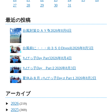
27
28
29
30
31
最近の投稿
台風対策ＤＡＹ🌀
2026年8月6日
台風前に・・・㊗３５０Dives㊗
2026年8月5日
ちびっ子Day Part3
2026年8月4日
ちびっ子Day Part２
2026年8月3日
夏休み８月 ♪ちびっ子Day♬Part１
2026年8月2日
アーカイブ
2026
(219)
2025
(369)