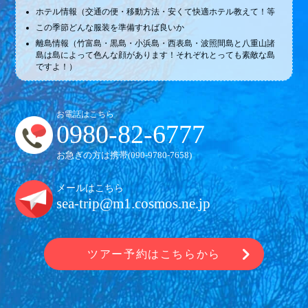
ホテル情報（交通の便・移動方法・安くて快適ホテル教えて！等
この季節どんな服装を準備すれば良いか
離島情報（竹富島・黒島・小浜島・西表島・波照間島と八重山諸
島は島によって色んな顔があります！それぞれとっても素敵な島
ですよ！）
お電話はこちら
0980-82-6777
お急ぎの方は携帯(
090-9780-7658
)
メールはこちら
sea-trip@m1.cosmos.ne.jp
ツアー予約はこちらから