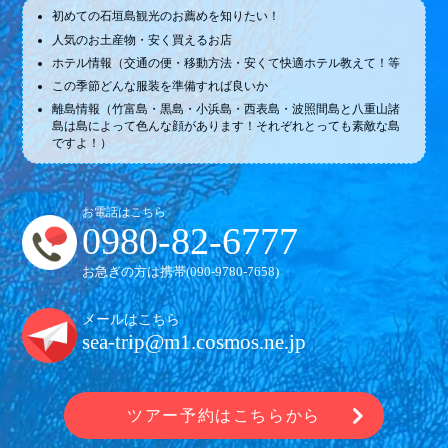
初めての石垣島観光のお薦めを知りたい！
人気のお土産物・安く買えるお店
ホテル情報（交通の便・移動方法・安くて快適ホテル教えて！等
この季節どんな服装を準備すれば良いか
離島情報（竹富島・黒島・小浜島・西表島・波照間島と八重山諸
島は島によって色んな顔があります！それぞれとっても素敵な島
ですよ！）
お電話はこちら
0980-82-6777
お急ぎの方は携帯(
090-9780-7658
)
メールはこちら
sea-trip@m1.cosmos.ne.jp
ツアー予約はこちらから