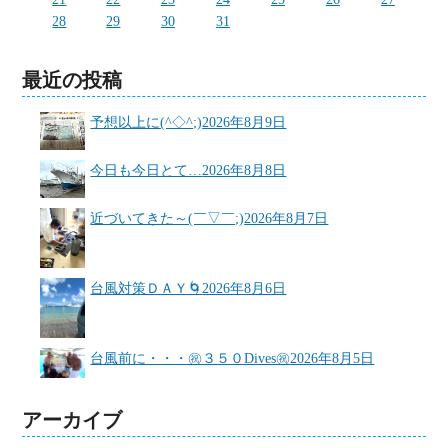
28
29
30
31
最近の投稿
予想以上に(^◇^;)
2026年8月9日
今日も今日とて…
2026年8月8日
近づいてきた～(￣▽￣;)
2026年8月7日
台風対策ＤＡＹ🌀
2026年8月6日
台風前に・・・㊗３５０Dives㊗
2026年8月5日
アーカイブ